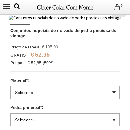
0
1
/
7
Conjuntos nupciais do noivado de pedra preciosa do 
vintage
€ 105,90
Preço de tabela:
€
52,95
GRÁTIS:
Poupa:
€
52,95
(50%)
Material
*
:
-Selecione-
Pedra principal
*
:
-Selecione-