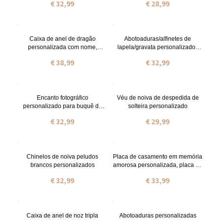
€ 32,99
€ 28,99
caixa de anel personalizada para
dama de honra para
proposta/casamento/noivado
menina/amiga, estojo de joias de
casamento/viagem, presente de
aniversário/dia das mães,
presente de Natal brilhante,
Caixa de anel de dragão
Abotoaduras/alfinetes de
presente de aniversário, pres
personalizada com nome,
lapela/gravata personalizados
suporte de anel de madeira,
com inicial ou nome, dia dos
€ 38,99
€ 32,99
caixa de joias personalizada
pais, aniversário, casamento,
para
presente de aniversário para
proposta/casamento/noivado,
homens
presente de homenagem para
ele
Encanto fotográfico
Véu de noiva de despedida de
personalizado para buquê de
solteira personalizado
noiva
€ 32,99
€ 29,99
Chinelos de noiva peludos
Placa de casamento em memória
brancos personalizados
amorosa personalizada, placa de
casamento em acrílico,
€ 32,99
€ 33,99
decoração de casamento,
presentes em memória amorosa
para recém-casados/casais
Caixa de anel de noz tripla
Abotoaduras personalizadas