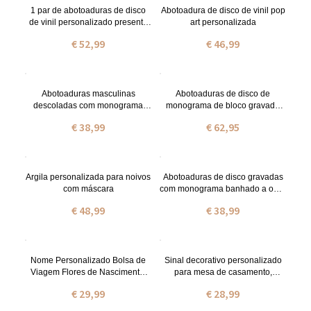
1 par de abotoaduras de disco
Abotoadura de disco de vinil pop
de vinil personalizado presente
art personalizada
estilo retro para homens
€ 52,99
€ 46,99
Abotoaduras masculinas
Abotoaduras de disco de
descoladas com monograma
monograma de bloco gravada
inicial banhado a ouro 18k
banhado a ouro prata
€ 38,99
€ 62,95
Argila personalizada para noivos
Abotoaduras de disco gravadas
com máscara
com monograma banhado a ouro
18k
€ 48,99
€ 38,99
Nome Personalizado Bolsa de
Sinal decorativo personalizado
Viagem Flores de Nascimento,
para mesa de casamento,
Caixa Organizadora de Jóias em
lembranças de casamento,
€ 29,99
€ 28,99
Couro Vegan, Dia de
presente de casamento para
Nascimento/ Dia da Mãe/ Dia da
casais novos/brinde de