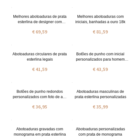
Melhores abotoaduras de prata
Melhores abotoaduras com
esterlina de designer com
iniciais, banhadas a ouro 18k
iniciais.
€ 69,59
€ 81,59
Abotoaduras circulares de prata
Botões de punho com inicial
esterlina legais
personalizados para homem
banhados a ouro de 18 quilates
€ 41,59
€ 43,59
Botões de punho redondos
Abotoaduras masculinas de
personalizados com foto de aço
prata esterlina personalizadas
inoxidável
€ 36,95
€ 35,99
Abotoaduras gravadas com
Abotoaduras personalizadas
monograma em prata esterlina
com prata de monograma