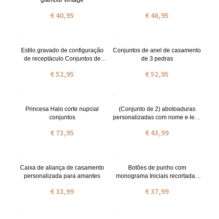
€ 40,95
€ 46,95
Estilo gravado de configuração
Conjuntos de anel de casamento
de receptáculo Conjuntos de
de 3 pedras
noivas
€ 52,95
€ 52,95
Princesa Halo corte nupcial
(Conjunto de 2) abotoaduras
conjuntos
personalizadas com nome e letra
inicial do monograma,
€ 73,95
€ 43,99
aniversário, dia dos pais,
presente de Natal para homens
Caixa de aliança de casamento
Botões de punho com
personalizada para amantes
monograma Iniciais recortadas
18k banhados a ouro
€ 33,99
€ 37,99