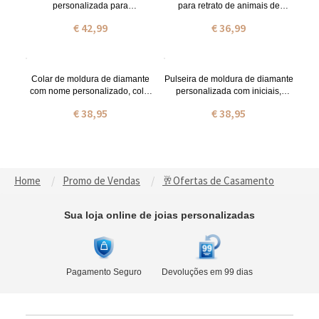
personalizada para
para retrato de animais de
proposta/noivado/aniversário,
estimação, abotoaduras
€ 42,99
€ 36,99
caixa de portador de anel de
memorial, abotoaduras de aço
cerimônia de casamento para 3
inoxidável/prata esterlina 925,
anéis, presente de dia dos
presente de dia dos pais para
namorados para casais recém-
noivo/homem/pai
casados
Colar de moldura de diamante
Pulseira de moldura de diamante
com nome personalizado, colar
personalizada com iniciais,
de latão ajustável,
pulseira de latão ajustável,
€ 38,95
€ 38,95
aniversário/natal/presente de
aniversário/natal/presente de
casamento para meninas/amigos
casamento para meninas/amigos
Home
Promo de Vendas
🥂Ofertas de Casamento
Sua loja online de joias personalizadas
Pagamento Seguro
Devoluções em 99 dias