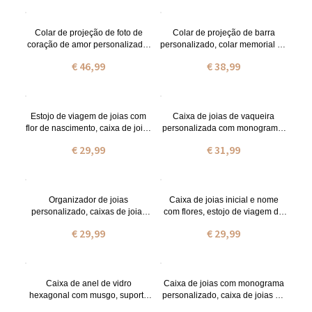
Mamã/Presente de Noiva para
casamento para o aniversário de
Mãe/Esposa/Damas de Beleza
casamento
Colar de projeção de foto de
Colar de projeção de barra
coração de amor personalizado,
personalizado, colar memorial de
colar memorial de prata esterlina
prata esterlina em 100 idiomas,
€ 46,99
€ 38,99
em 100 idiomas,
dia dos
aniversário/aniversário/presente
pais/aniversário/aniversário/pres
de casamento para ele/ela
ente de casamento para
pai/ele/ela
Estojo de viagem de joias com
Caixa de joias de vaqueira
flor de nascimento, caixa de joias
personalizada com monograma,
branca com nome personalizado
caixa organizadora de estojo de
€ 29,99
€ 31,99
para brincos, anéis, colares,
viagem de joias de couro
pulseira, presentes para dama
vegano,
de honra/meninas/mães
aniversário/aniversário/presente
de casamento para
vaqueira/amante de vaca
Organizador de joias
Caixa de joias inicial e nome
personalizado, caixas de joias
com flores, estojo de viagem de
para anel, colar, pulseira,
joias, caixa de joias portátil,
€ 29,99
€ 29,99
brincos, estojo de viagem para
organizador de joias, presente
joias, presentes para ela/dama
para damas de
de honra
honra/mãe/namorada
Caixa de anel de vidro
Caixa de joias com monograma
hexagonal com musgo, suporte
personalizado, caixa de joias de
de anel de nomes e iniciais,
dama de honra, presente de