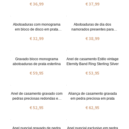
€ 36,99
€ 37,99
Abotoaduras com monograma
Abotoaduras de dia dos
em bloco de disco em prata
namorados presentes para
esterlina
homens com monograma em
€ 32,99
€ 38,99
bloco
Gravado bloco monograma
Anel de casamento Estilo vintage
abotoaduras de prata esterlina
Eternity Band Ring Sterling Silver
€ 59,95
€ 53,95
Anel de casamento gravado com
Aliança de casamento gravada
pedras preciosas redondas em
em pedra preciosa em prata
prata
€ 52,95
€ 62,95
Anel nupcial gravado de pedra
Anel nupcial exclusivo em pedra