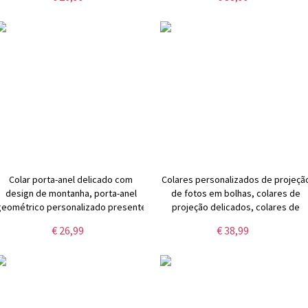
aniversário/aniversário/dia das
namorados/colar de foto
mães para ela/mãe
comemorativo
Colar porta-anel delicado com
Colares personalizados de projeçã
design de montanha, porta-anel
de fotos em bolhas, colares de
geométrico personalizado presente
projeção delicados, colares de
de joias simples para
fotos simples, presente de
€ 26,99
€ 38,99
ela/mulheres/meninas
aniversário de dia dos namorados
mães/médico/enfermeira
para ela