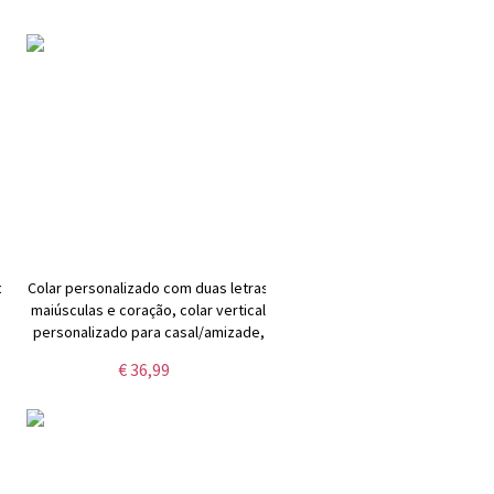
o
Colar personalizado com duas letras
maiúsculas e coração, colar vertical
personalizado para casal/amizade,
presente de
€ 36,99
aniversário/aniversário/dia dos
namorados para ela