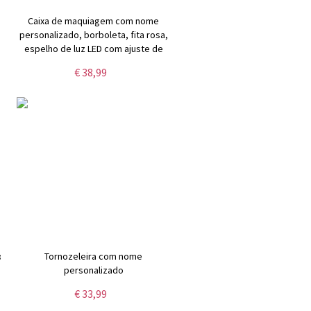
Caixa de maquiagem com nome
personalizado, borboleta, fita rosa,
espelho de luz LED com ajuste de
três cores, caixa de maquiagem
€ 38,99
para joias, presentes para
a
sobreviventes de câncer para
pacientes/ela
o
Tornozeleira com nome
personalizado
€ 33,99