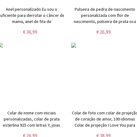
Anel personalizado Eu sou o
Pulseira de pedra de nascimento
suficiente para derrotar o câncer de
personalizada com flor de
mama, anel de fita de
nascimento, pulseira de prata oca
conscientização sobre o câncer de
com inicial personalizada, joias
€ 36,99
€ 26,99
mama, presente de incentivo ao
femininas, presente de dia das
câncer, anel de sobrevivente de
mães/aniversário para mãe/avó/el
câncer para mulheres
Colar de nome com iniciais
Colar de foto com colar de projeçã
personalizadas, colar de prata
de coração de amor, 100 idiomas
esterlina 925 com letras Y, joias
Colar de projeção I Love You para
femininas, presente de
presente de dia dos
€ 26,99
€ 38,99