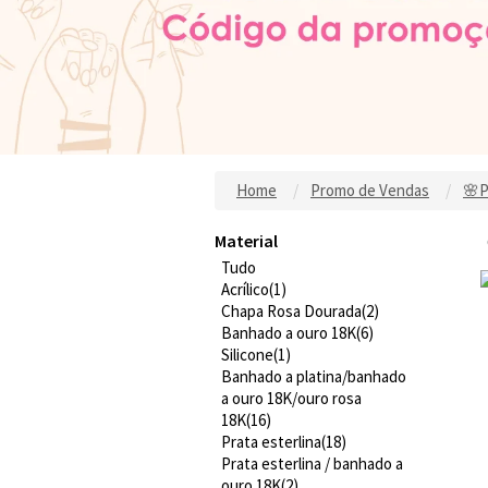
Home
Promo de Vendas
🌸P
Material
Tudo
Acrílico(1)
Chapa Rosa Dourada(2)
Banhado a ouro 18K(6)
Silicone(1)
Banhado a platina/banhado
a ouro 18K/ouro rosa
18K(16)
Prata esterlina(18)
Prata esterlina / banhado a
ouro 18K(2)