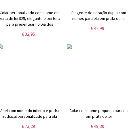
Colar personalizado com nome em
Pingente de coração duplo com
prata de lei 925, elegante e perfeito
nomes para ela em prata de lei
para presentear no Dia dos
€ 42,99
Namorados, aniversário ou qualquer
€ 32,95
outra ocasião especial.
Anel com nome do infinito e pedra
Colar com nome pequeno para ela
zodiacal personalizado para ela
em prata de lei
€ 73,29
€ 49,30