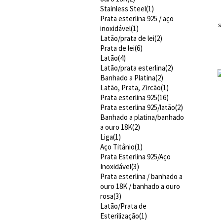
Stainless Steel(1)
Prata esterlina 925 / aço
inoxidável(1)
Latão/prata de lei(2)
Prata de lei(6)
Latão(4)
Latão/prata esterlina(2)
Banhado a Platina(2)
Latão, Prata, Zircão(1)
Prata esterlina 925(16)
Prata esterlina 925/latão(2)
Banhado a platina/banhado
a ouro 18K(2)
Liga(1)
Aço Titânio(1)
Prata Esterlina 925/Aço
Inoxidável(3)
Prata esterlina / banhado a
ouro 18K / banhado a ouro
rosa(3)
Latão/Prata de
Esterilização(1)