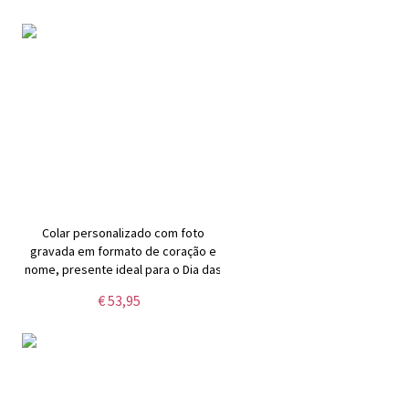
Colar personalizado com foto
gravada em formato de coração e
nome, presente ideal para o Dia das
Mães, aniversário ou outras
€ 53,95
ocasiões especiais para ela, família
ou amigos.