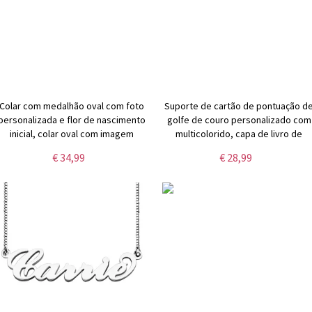
Colar com medalhão oval com foto
Suporte de cartão de pontuação d
personalizada e flor de nascimento
golfe de couro personalizado com
inicial, colar oval com imagem
multicolorido, capa de livro de
personalizada, presente de
jardas de golfe com nome
€ 34,99
€ 28,99
aniversário/aniversário/dia das
personalizado, acessórios de golfe
mães para mamãe/ela
presente para
golfista/pai/padrinhos