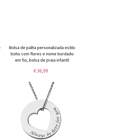
e
Bolsa de palha personalizada estilo
boho com flores e nome bordado
em fio, bolsa de praia infantil
trançada, presente de
€ 36,99
,
aniversário/Natal/casamento para
mulheres/crianças/daminhas.