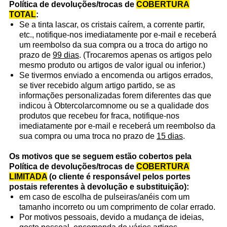
Política de devoluções/trocas de
COBERTURA
TOTAL
:
Se a tinta lascar, os cristais caírem, a corrente partir,
etc., notifique-nos imediatamente por e-mail e receberá
um reembolso da sua compra ou a troca do artigo no
prazo de
99 dias
. (Trocaremos apenas os artigos pelo
mesmo produto ou artigos de valor igual ou inferior.)
Se tivermos enviado a encomenda ou artigos errados,
se tiver recebido algum artigo partido, se as
informações personalizadas forem diferentes das que
indicou à Obtercolarcomnome ou se a qualidade dos
produtos que recebeu for fraca, notifique-nos
imediatamente por e-mail e receberá um reembolso da
sua compra ou uma troca no prazo de
15 dias
.
Os motivos que se seguem estão cobertos pela
Política de devoluções/trocas de
COBERTURA
LIMITADA
(o cliente é responsável pelos portes
postais referentes à devolução e substituição):
em caso de escolha de pulseiras/anéis com um
tamanho incorreto ou um comprimento de colar errado.
Por motivos pessoais, devido a mudança de ideias,