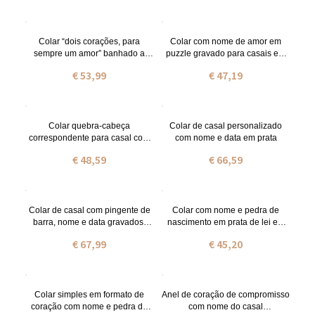
Colar “dois corações, para
Colar com nome de amor em
sempre um amor” banhado a
puzzle gravado para casais em
ouro de 18 quilates
prta
€ 53,99
€ 47,19
Colar quebra-cabeça
Colar de casal personalizado
correspondente para casal com
com nome e data em prata
nome banhado a ouro e pedra
€ 48,59
€ 66,59
de nascimento
Colar de casal com pingente de
Colar com nome e pedra de
barra, nome e data gravados,
nascimento em prata de lei em
banhado a ouro 18K.
formato de coração
€ 67,99
€ 45,20
Colar simples em formato de
Anel de coração de compromisso
coração com nome e pedra de
com nome do casal