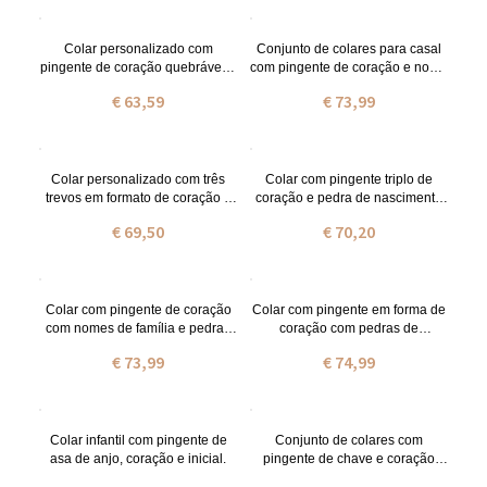
avós.
Colar personalizado com
Conjunto de colares para casal
pingente de coração quebrável e
com pingente de coração e nome
nome para casais, na cor prata.
duplo, banhado a ouro 18K.
€ 63,59
€ 73,99
Colar personalizado com três
Colar com pingente triplo de
trevos em formato de coração e
coração e pedra de nascimento
nomes.
com 3 nomes gravados em ouro.
€ 69,50
€ 70,20
Colar com pingente de coração
Colar com pingente em forma de
com nomes de família e pedras
coração com pedras de
de nascimento em prata de lei
nascimento e nomes de família
€ 73,99
€ 74,99
em ouro para mãe.
Colar infantil com pingente de
Conjunto de colares com
asa de anjo, coração e inicial.
pingente de chave e coração
para casal