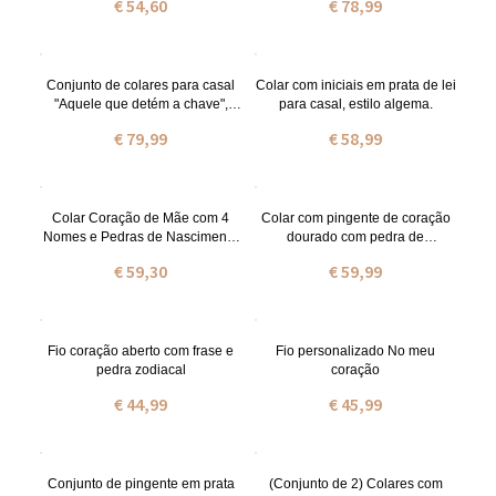
€ 54,60
€ 78,99
Conjunto de colares para casal
Colar com iniciais em prata de lei
"Aquele que detém a chave",
para casal, estilo algema.
banhado a ouro 18k
€ 79,99
€ 58,99
Colar Coração de Mãe com 4
Colar com pingente de coração
Nomes e Pedras de Nascimento
dourado com pedra de
em Prata de Lei
nascimento e nomes da família
€ 59,30
€ 59,99
para a mãe.
Fio coração aberto com frase e
Fio personalizado No meu
pedra zodiacal
coração
€ 44,99
€ 45,99
Conjunto de pingente em prata
(Conjunto de 2) Colares com