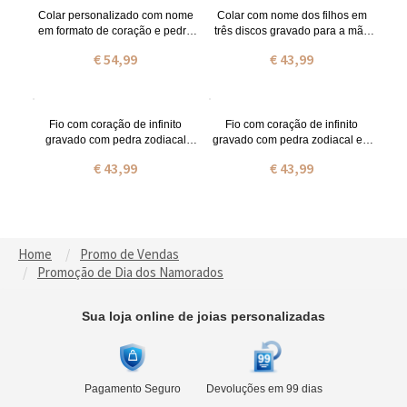
Colar personalizado com nome
Colar com nome dos filhos em
em formato de coração e pedra
três discos gravado para a mãe
de nascimento, banhado a ouro
em ouro rosa
€ 54,99
€ 43,99
18k.
Fio com coração de infinito
Fio com coração de infinito
gravado com pedra zodiacal
gravado com pedra zodiacal em
banhado a ouro
ouro rosa
€ 43,99
€ 43,99
Home
Promo de Vendas
Promoção de Dia dos Namorados
Sua loja online de joias personalizadas
Pagamento Seguro
Devoluções em 99 dias