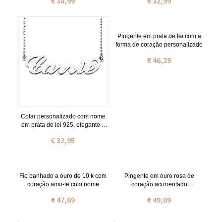
€ 38,99
€ 32,99
Pingente em prata de lei com a
forma de coração personalizado
€ 46,29
Colar personalizado com nome
em prata de lei 925, elegante e
perfeito para presentear no Dia
€ 32,95
dos Namorados, aniversário ou
qualquer outra ocasião especial.
Fio banhado a ouro de 10 k com
Pingente em ouro rosa de
coração amo-te com nome
coração acorrentado
personalizado com nome
€ 47,69
€ 49,09