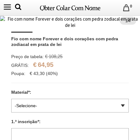
0
1
/
4
Fio com nome Forever e dois corações com pedra 
zodiacal em prata de lei
€ 108,25
Preço de tabela:
€
64,95
GRÁTIS:
Poupa:
€
43,30
(40%)
Material
*
:
-Selecione-
1.ª inscrição
*
: