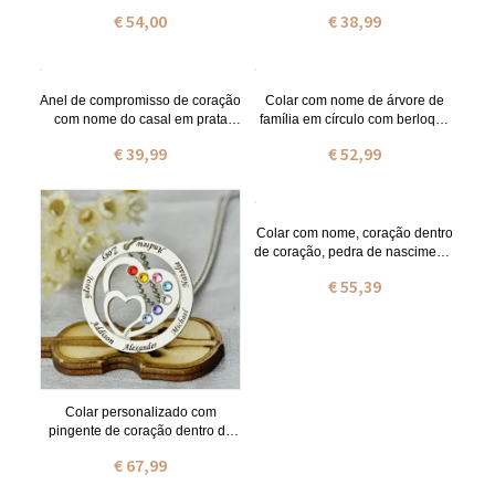
nascimento, banhado a ouro 18k.
personalizado em prata
€ 54,00
€ 38,99
Anel de compromisso de coração
Colar com nome de árvore de
com nome do casal em prata
família em círculo com berloque
banhada a ouro
de coração em prata de lei
€ 39,99
€ 52,99
Colar com nome, coração dentro
de coração, pedra de nascimento
e círculo familiar, banhado a
€ 55,39
ouro.
Colar personalizado com
pingente de coração dentro de
coração, nome e pedra de
€ 67,99
nascimento em prata, presente
para o Dia das Mães ou para os