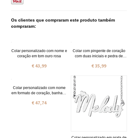
Os clientes que compraram este produto também
compraram:
Colar personalizado com nome e
Colar com pingente de coração
coração em tom ouro rosa
com duas iniciais e pedra de
nascimento, banhado a ouro
€ 43,99
€ 35,99
18K.
Colar personalizado com nome
em formato de coração, banhado
a ouro e prata, em fonte Fiolex
€ 47,74
para meninas
Colar personalizado em prata de