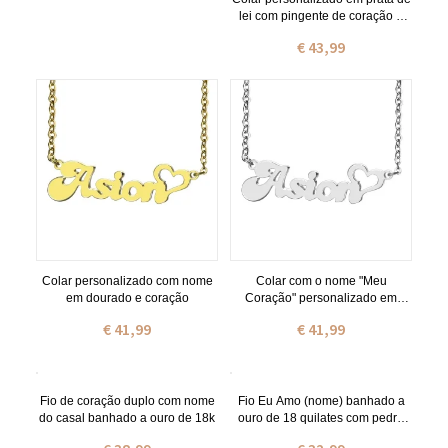
lei com pingente de coração e
nome em fonte Fiolex para
€ 43,99
meninas
Colar personalizado com nome
Colar com o nome "Meu
em dourado e coração
Coração" personalizado em
prata
€ 41,99
€ 41,99
Fio de coração duplo com nome
Fio Eu Amo (nome) banhado a
do casal banhado a ouro de 18k
ouro de 18 quilates com pedra
zodiacal em forma de coração