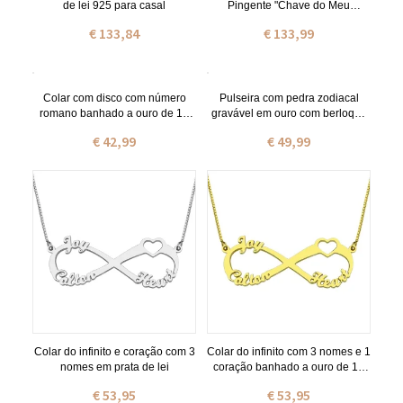
de lei 925 para casal
Pingente "Chave do Meu
Coração" Personalizados com
€ 133,84
€ 133,99
Nome e Pedra de Nascimento
Gravados, Joias em Prata de Lei
925, Presente de Dia dos
Namorados para Casal/Esposa
Colar com disco com número
Pulseira com pedra zodiacal
romano banhado a ouro de 18
gravável em ouro com berloque
quilates
de coração e nome
€ 42,99
€ 49,99
Colar do infinito e coração com 3
Colar do infinito com 3 nomes e 1
nomes em prata de lei
coração banhado a ouro de 18
quilates
€ 53,95
€ 53,95