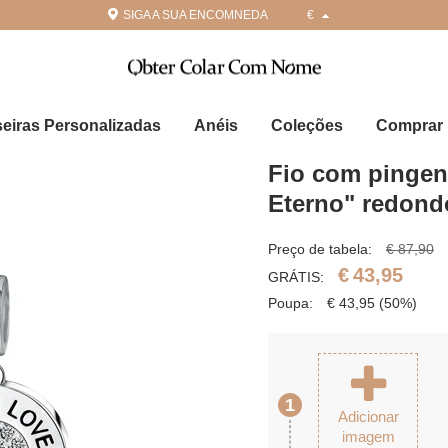
SIGA A SUA ENCOMNEDA
€
seiras Personalizadas
Anéis
Coleções
Comprar 
Fio com pingent
Eterno" redond
Preço de tabela:
€ 87,90
€
43,95
GRÁTIS:
Poupa:
€
43,95
(50%)
1
Adicionar
imagem