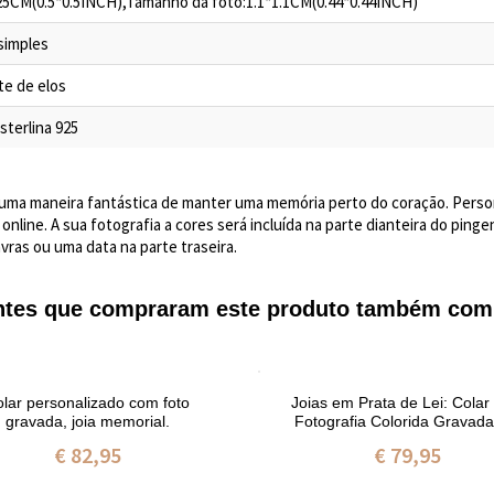
.25CM(0.5*0.5INCH),Tamanho da foto:1.1*1.1CM(0.44*0.44INCH)
simples
te de elos
sterlina 925
 uma maneira fantástica de manter uma memória perto do coração. Perso
online. A sua fotografia a cores será incluída na parte dianteira do pi
vras ou uma data na parte traseira.
entes que compraram este produto também com
lar personalizado com foto
Joias em Prata de Lei: Cola
gravada, joia memorial.
Fotografia Colorida Gravad
Resina Epóxi
€ 82,95
€ 79,95