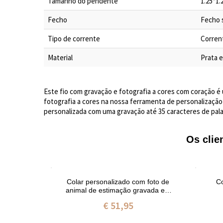
Tamanho do pendente
1.25*1
Fecho
Fecho 
Tipo de corrente
Corren
Material
Prata e
Este fio com gravação e fotografia a cores com coração é
fotografia a cores na nossa ferramenta de personalização 
personalizada com uma gravação até 35 caracteres de pala
Os cli
 foto de
Colar personalizado com foto de
Co
a de lei
animal de estimação gravada em
prata esterlina
€ 51,95