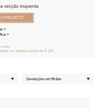
 na secção esquerda
 O PROJETO
ar >
ica >
s úteis
atuito em pedidos acima de € 150
Devoluções em 99 dias