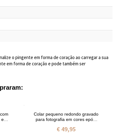
nalize o pingente em forma de coração ao carregar a sua
ngente em forma de coração e pode também ser
praram:
r com
Colar pequeno redondo gravado
Colar
a em
para fotografia em cores epóxi
resina
em prata esterlina
€ 49,95