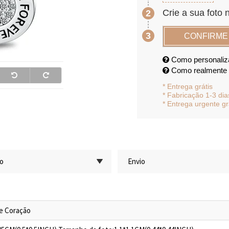
Crie a sua foto
2
3
CONFIRME
Como personaliz
Como realmente f
*
Entrega grátis
* Fabricação 1-3 dia
*
Entrega urgente gr
ão
Envio
de Coração