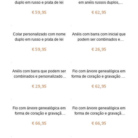
duplo em russo e prata de lei
em anéis russos duplos,
banhado a ouro.
€ 59,95
€ 62,95
Colar personalizado com nome
Anéis com barra com inicial que
duplo em russo e prata de lei
podem ser combinados e
personalizados em prata
€ 59,95
€ 26,95
Anéis com barra que podem ser
Fio com árvore genealógica em
combinados e personalizados
forma de coração e gravação em
em prata de lei em ouro
prata de lei com nome e pedras
€ 29,95
€ 62,95
zodiacais
Fio com árvore genealógica em
Fio com árvore genealógica em
forma de coração e gravação
forma de coração e gravação
banhado a ouro com nome e
banhado a ouro rosa com nome
€ 66,95
€ 66,95
pedras zodiacais
e pedras zodiacais