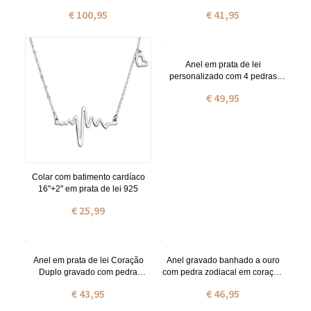
Ouro Rosa
para criança em aço inoxidável
€ 100,95
€ 41,95
Anel em prata de lei
personalizado com 4 pedras
zodiacais de abraços e beijos
€ 49,95
Colar com batimento cardíaco
16"+2" em prata de lei 925
€ 25,99
Anel em prata de lei Coração
Anel gravado banhado a ouro
Duplo gravado com pedra
com pedra zodiacal em coração
zodiacal
duplo gravado
€ 43,95
€ 46,95