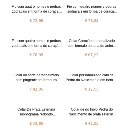
Fio com quatro nomes e pedras
Fio com quatro nomes e pedras
zodiacais em forma de coração
zodiacais em forma de coração
em prata
banhados a outro prata
€ 72,95
€ 76,95
Fio com quatro nomes e pedras
Colar Coração personalizado
zodiacais em forma de coração
com formato de pata do animal
banhados a outro rosa prata
de estimação
€ 76,95
€ 67,95
Colar da sorte personalizado
Colar personalizado com de
com pingente de ferradura
Pedra do Nascimento em formato
Birthstone
de coração com letra inicial
€ 42,95
€ 37,95
Colar De Prata Esterlina
Colar de nó triplo Pedra do
monograma redondo
Nascimento de prata esterlina
personalizado de CZ
personalizado
€ 52,95
€ 42,95