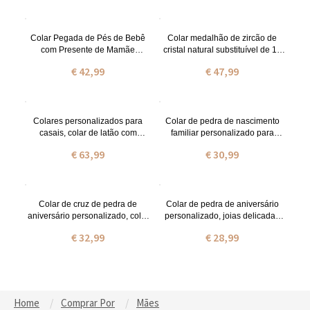
Colar Pegada de Pés de Bebê
Colar medalhão de zircão de
com Presente de Mamãe
cristal natural substituível de 10
Birthstone
cores, colar de prata esterlina
€ 42,99
€ 47,99
925, presente de
aniversário/casamento para
mulheres/madrinhas/amigos
Colares personalizados para
Colar de pedra de nascimento
casais, colar de latão com
familiar personalizado para
projeção da lua do sol,
mulheres, joias de 1 a 10 pedras
€ 63,99
€ 30,99
acessórios femininos
de nascimento, presente para
masculinos, colares magnéticos
mãe/avó/ela, presente de dia das
para casais, presente para
mães, presente de aniversário
casais
Colar de cruz de pedra de
Colar de pedra de aniversário
aniversário personalizado, colar
personalizado, joias delicadas
de cruz de prata esterlina para
de pedras preciosas femininas,
€ 32,99
€ 28,99
mulheres, joias de pedra de
aniversário/aniversário/dia das
aniversário, presente de
mães/presente de Natal para
batismo/batizado/primeira
ela/mãe/avó/melhores amigas
comunhão para ela
Home
Comprar Por
Mães