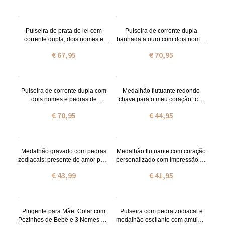
Pulseira de prata de lei com
Pulseira de corrente dupla
corrente dupla, dois nomes e
banhada a ouro com dois nomes
pedras de nascimento.
e pedras de nascimento.
€ 67,95
€ 70,95
Pulseira de corrente dupla com
Medalhão flutuante redondo
dois nomes e pedras de
“chave para o meu coração” com
nascimento
pedra zoadiacal
€ 70,95
€ 44,95
Medalhão gravado com pedras
Medalhão flutuante com coração
zodiacais: presente de amor para
personalizado com impressão de
a mãe
pata de animal
€ 43,99
€ 41,95
Pingente para Mãe: Colar com
Pulseira com pedra zodiacal e
Pezinhos de Bebê e 3 Nomes em
medalhão oscilante com amuleto