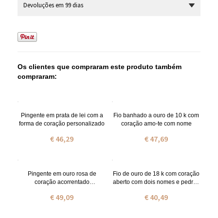
Devoluções em 99 dias
Os clientes que compraram este produto também
compraram:
Pingente em prata de lei com a
Fio banhado a ouro de 10 k com
forma de coração personalizado
coração amo-te com nome
€ 46,29
€ 47,69
Pingente em ouro rosa de
Fio de ouro de 18 k com coração
coração acorrentado
aberto com dois nomes e pedras
personalizado com nome
zodiacais
€ 49,09
€ 40,49