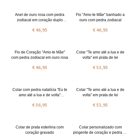
Anel de ouro rosa com pedra
Fio "Amo-te Mãe" banhado a
zodiacal em coração duplo
ouro com pedra zodiacal
gravado
€ 46,95
€ 46,95
Fio de Coração "Amo-te Mãe"
Colar "Te amo até a lua e de
com pedra zodiacal em ouro rosa
volta" em prata de lei
€ 46,95
€ 53,95
Colar com pedra natalícia "Eu te
Colar "Te amo até a lua e de
amo até a lua e de volta"
volta" em prata de lei
banhado a ouro
€ 56,95
€ 53,95
Colar de prata esterlina com
Colar personalizado com
coração gravado
pingente de coração e pedra de
nascimento para a vovó,