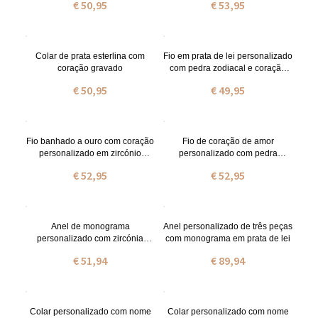
€ 50,95
€ 53,95
banhado a ouro.
Colar de prata esterlina com
Fio em prata de lei personalizado
coração gravado
com pedra zodiacal e coração
gravado
€ 50,95
€ 49,95
Fio banhado a ouro com coração
Fio de coração de amor
personalizado em zircónio
personalizado com pedra
cúbico
zodiacal em ouro rosa
€ 52,95
€ 52,95
Anel de monograma
Anel personalizado de três peças
personalizado com zircónia
com monograma em prata de lei
cúbica
€ 51,94
€ 89,94
Colar personalizado com nome
Colar personalizado com nome