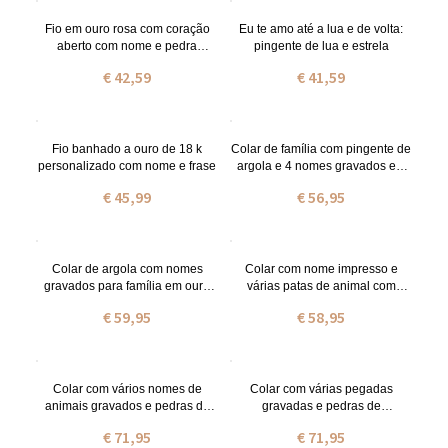
Fio em ouro rosa com coração
Eu te amo até a lua e de volta:
aberto com nome e pedra
pingente de lua e estrela
zodiacal
€ 42,59
€ 41,59
Fio banhado a ouro de 18 k
Colar de família com pingente de
personalizado com nome e frase
argola e 4 nomes gravados em
prata de lei
€ 45,99
€ 56,95
Colar de argola com nomes
Colar com nome impresso e
gravados para família em ouro
várias patas de animal com
rosa
pedras zodiacais em prata de lei
€ 59,95
€ 58,95
Colar com vários nomes de
Colar com várias pegadas
animais gravados e pedras de
gravadas e pedras de
nascimento, banhado a ouro.
nascimento em ouro rosa.
€ 71,95
€ 71,95