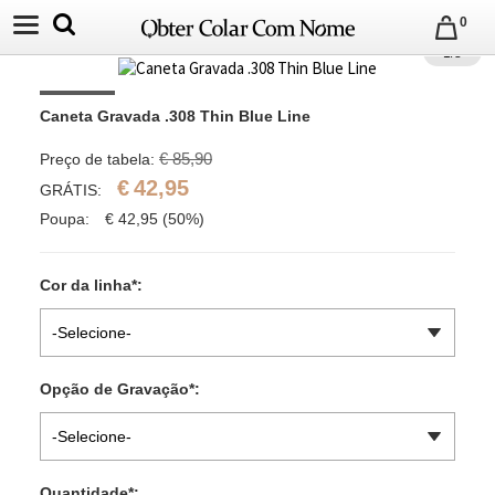
0
1
/
8
Caneta Gravada .308 Thin Blue Line
€ 85,90
Preço de tabela:
€
42,95
GRÁTIS:
Poupa:
€
42,95
(50%)
Cor da linha
*
:
-Selecione-
Opção de Gravação
*
:
-Selecione-
Quantidade
*
: