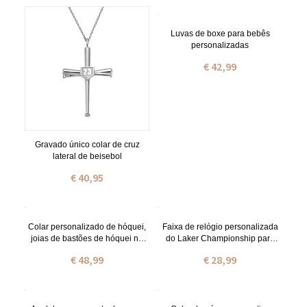
avós.
Luvas de boxe para bebês
personalizadas
€ 42,99
Gravado único colar de cruz
lateral de beisebol
€ 40,95
Colar personalizado de hóquei,
Faixa de relógio personalizada
joias de bastões de hóquei no
do Laker Championship para
gelo, presente para mães, fãs,
Apple Watch
€ 48,99
€ 28,99
meninas, equipe de jogadores
de hóquei