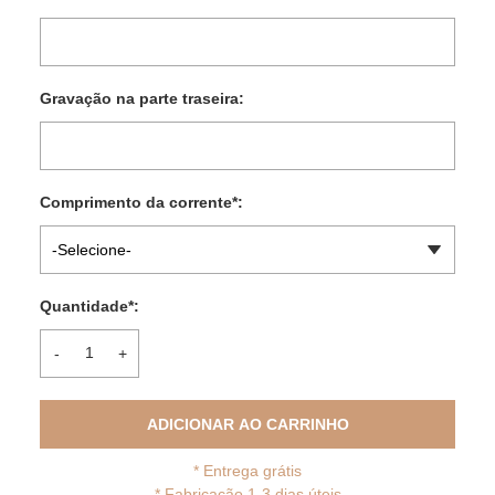
Gravação na parte traseira:
Comprimento da corrente
*
:
-Selecione-
Quantidade
*
:
-
+
ADICIONAR AO CARRINHO
*
Entrega grátis
* Fabricação 1-3 dias úteis