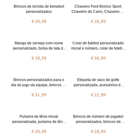
Brincos de torcida de beisebol
Chaveiro Ford Bronco Sport,
personalizados
Chaveiro de Carro, Chaveiro de
Metal/Esmalte, Porta Chave de
€ 30,99
€ 26,99
Carro, Presente para Bronco
Sport Lover/Ele
Manga de cerveja com nome
Colar de futebol personalizado
personalizado, bolsa de lata de
inicial e número, colar de futebol
cerveja de golfe de lona, bolsa
com nome gravado, joias
€ 38,99
€ 36,99
de transporte de lata, dia dos
esportivas, presente para
pais/aniversário/presente de
atletas/mãe de
aniversário para
futebol/meninas/fãs
pai/vovô/marido/namorado
Brincos personalizados para o
Etiqueta de saco de golfe
dia do jogo da equipe, brincos de
personalizada, acessórios de
futebol, brincos de ensino
golfe personalizados, etiqueta de
€ 31,99
€ 21,99
médio/faculdade, desgaste
golfe personalizada, suporte
espiritual, presente para fãs de
para camiseta de golfe,
esportes/crianças
presentes para jogador de
golfe/ele/homens
Pulseira de tênis inicial
Brincos de número de jogador
personalizada, pulseira de tênis
personalizados, brincos de
delicada, presente de
número de esporte com
€ 30,99
€ 28,99
aniversário/natal/aniversário
beisebol/futebol/futebol/voleibol,