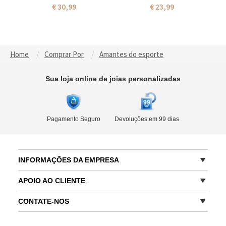
€ 30,99
€ 23,99
camiseta 100% algodão,
com clipe para pendurar, toalha
camiseta esportiva, presente de
esportiva altamente absorvente,
aniversário/dia de Natal para
presente para jogadores/fãs de
amantes da família/esporte
esportes/companheiros de
equipe
Home
Comprar Por
Amantes do esporte
Sua loja online de joias personalizadas
Pagamento Seguro
Devoluções em 99 dias
INFORMAÇÕES DA EMPRESA
APOIO AO CLIENTE
CONTATE-NOS