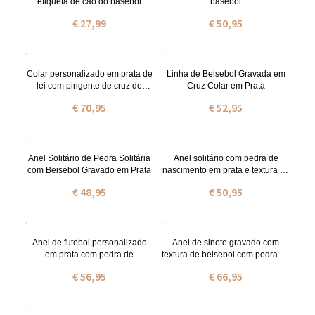
etiqueta de cão do basebol
basebol
€ 27,99
€ 50,95
Colar personalizado em prata de
Linha de Beisebol Gravada em
lei com pingente de cruz de
Cruz Colar em Prata
beisebol
€ 70,95
€ 52,95
Anel Solitário de Pedra Solitária
Anel solitário com pedra de
com Beisebol Gravado em Prata
nascimento em prata e textura de
beisebol gravada
€ 48,95
€ 50,95
Anel de futebol personalizado
Anel de sinete gravado com
em prata com pedra de
textura de beisebol com pedra de
nascimento gravada.
nascimento
€ 56,95
€ 66,95