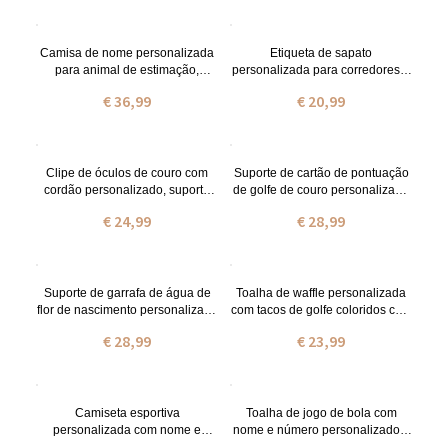
para jogadores de tênis/fãs de
presente para amantes de
tênis
esportes/mãe/fãs
Camisa de nome personalizada
Etiqueta de sapato
para animal de estimação,
personalizada para corredores e
número de nome impresso
ciclistas, identificação de
€ 36,99
€ 20,99
camisa de cachorro camisa de
emergência para crianças
gato, roupa de cachorro roupa de
autistas, amuletos de cadarço
cachorro roupa de cachorro
para calçados esportivos,
presente para amantes de
etiqueta de identificação de
futebol/fãs de esportes
estrada, etiqueta de alerta
Clipe de óculos de couro com
Suporte de cartão de pontuação
médico
cordão personalizado, suporte
de golfe de couro personalizado
para óculos de sol com fecho
com multicolorido, capa de livro
€ 24,99
€ 28,99
magnético, retentor de óculos
de jardas de golfe com nome
antiderrapante ajustável, kit de
personalizado, acessórios de
viagem ao ar livre, presente para
golfe, presente para
amantes de viagens
golfista/pai/padrinhos
Suporte de garrafa de água de
Toalha de waffle personalizada
flor de nascimento personalizado
com tacos de golfe coloridos com
com alça, suporte de garrafa de
clipe para pendurar e nome,
€ 28,99
€ 23,99
nome personalizado para copo
toalha de golfe que absorve o
de 40/30 onças,
suor, presente de aniversário
caminhada/viagem/presente de
para amantes do golfe
acampamento para
amigo/família/ela
Camiseta esportiva
Toalha de jogo de bola com
personalizada com nome e
nome e número personalizados,
número para adultos/crianças,
toalha de ginástica de algodão