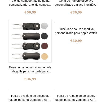
Anel de campeonato de gema
Colar de número esportivo
personalizado, anel de campeão
personalizado em aço inoxidável
mundial personalizado para
€ 50,99
€ 36,99
basquete, futebol, beisebol, luta
livre, vencedor de esportes de
fantasia, presente de prêmio de
troféu
Pulseira de couro esportiva
personalizada para Apple Watch
€ 30,99
Ferramenta de marcador de bola
de golfe personalizada para
presente masculino
€ 36,99
Faixa de relógio de beisebol /
Faixa de relógio de beisebol /
futebol personalizada para Apple
futebol personalizada para Apple
Watch
Watch