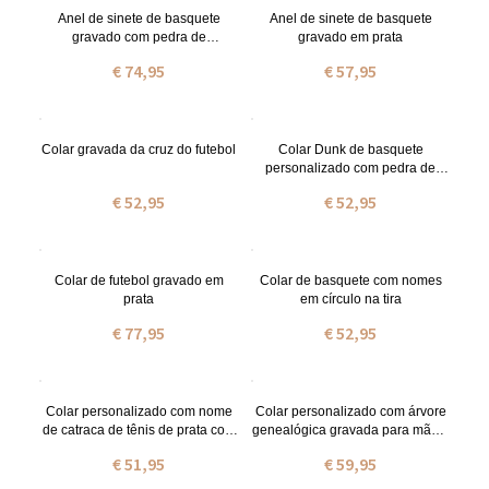
Anel de sinete de basquete
Anel de sinete de basquete
gravado com pedra de
gravado em prata
nascimento
€ 74,95
€ 57,95
Colar gravada da cruz do futebol
Colar Dunk de basquete
personalizado com pedra de
nascimento em prata
€ 52,95
€ 52,95
Colar de futebol gravado em
Colar de basquete com nomes
prata
em círculo na tira
€ 77,95
€ 52,95
Colar personalizado com nome
Colar personalizado com árvore
de catraca de tênis de prata com
genealógica gravada para mães,
pedra de nascimento
pingente com nome
€ 51,95
€ 59,95
personalizado de 1 a 9, presente
de Natal ou Dia das Mães para