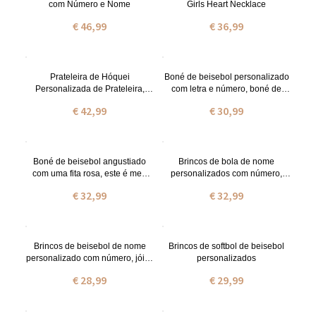
com Número e Nome
Girls Heart Necklace
€ 46,99
€ 36,99
Prateleira de Hóquei
Boné de beisebol personalizado
Personalizada de Prateleira,
com letra e número, boné de
Ornamento em Madeira de
beisebol de verão com letra
€ 42,99
€ 30,99
Hóquei com Nome, Presentes
angustiada, presente para
para Jogadores de Hóquei,
meninas de beisebol/jogador de
Presente para o Avô/Pai/Alguém
equipe/treinador
Boné de beisebol angustiado
Brincos de bola de nome
com uma fita rosa, este é meu
personalizados com número,
chapéu de luta, chapéu de
basquete acrílico/beisebol/joias
€ 32,99
€ 32,99
orgulho, presente inspirador
de hóquei,
esporte/aniversário/presente do
dia das mães para mãe de
beisebol/filha
Brincos de beisebol de nome
Brincos de softbol de beisebol
personalizado com número, jóias
personalizados
de torcida de beisebol,
€ 28,99
€ 29,99
esporte/aniversário/presente de
dia das mães para mãe de
beisebol/filha/irmã/avó