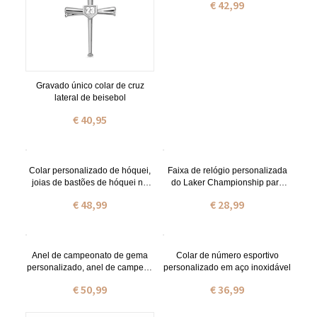
€ 42,99
Gravado único colar de cruz
lateral de beisebol
€ 40,95
Colar personalizado de hóquei,
Faixa de relógio personalizada
joias de bastões de hóquei no
do Laker Championship para
gelo, presente para mães, fãs,
Apple Watch
€ 48,99
€ 28,99
meninas, equipe de jogadores
de hóquei
Anel de campeonato de gema
Colar de número esportivo
personalizado, anel de campeão
personalizado em aço inoxidável
mundial personalizado para
€ 50,99
€ 36,99
basquete, futebol, beisebol, luta
livre, vencedor de esportes de
fantasia, presente de prêmio de