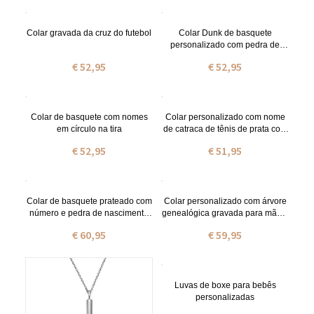
Colar gravada da cruz do futebol
Colar Dunk de basquete
personalizado com pedra de
nascimento em prata
€ 52,95
€ 52,95
Colar de basquete com nomes
Colar personalizado com nome
em círculo na tira
de catraca de tênis de prata com
pedra de nascimento
€ 52,95
€ 51,95
Colar de basquete prateado com
Colar personalizado com árvore
número e pedra de nascimento
genealógica gravada para mães,
gravados.
pingente com nome
€ 60,95
€ 59,95
personalizado de 1 a 9, presente
de Natal ou Dia das Mães para
avós.
Luvas de boxe para bebês
personalizadas