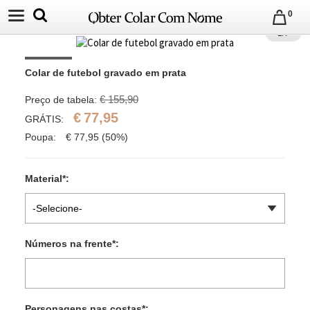
0
1
/
7
Colar de futebol gravado em prata
€ 155,90
Preço de tabela:
€
77,95
GRÁTIS:
Poupa:
€
77,95
(50%)
Material
*
:
-Selecione-
Números na frente
*
:
Personagens nas costas
*
: