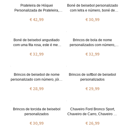
Prateleira de Hóquei
Boné de beisebol personalizado
Personalizada de Prateleira,
com letra e número, boné de
Ornamento em Madeira de
beisebol de verão com letra
€ 42,99
€ 30,99
Hóquei com Nome, Presentes
angustiada, presente para
para Jogadores de Hóquei,
meninas de beisebol/jogador de
Presente para o Avô/Pai/Alguém
equipe/treinador
Boné de beisebol angustiado
Brincos de bola de nome
com uma fita rosa, este é meu
personalizados com número,
chapéu de luta, chapéu de
basquete acrílico/beisebol/joias
€ 32,99
€ 32,99
orgulho, presente inspirador
de hóquei,
esporte/aniversário/presente do
dia das mães para mãe de
beisebol/filha
Brincos de beisebol de nome
Brincos de softbol de beisebol
personalizado com número, jóias
personalizados
de torcida de beisebol,
€ 28,99
€ 29,99
esporte/aniversário/presente de
dia das mães para mãe de
beisebol/filha/irmã/avó
Brincos de torcida de beisebol
Chaveiro Ford Bronco Sport,
personalizados
Chaveiro de Carro, Chaveiro de
Metal/Esmalte, Porta Chave de
€ 30,99
€ 26,99
Carro, Presente para Bronco
Sport Lover/Ele