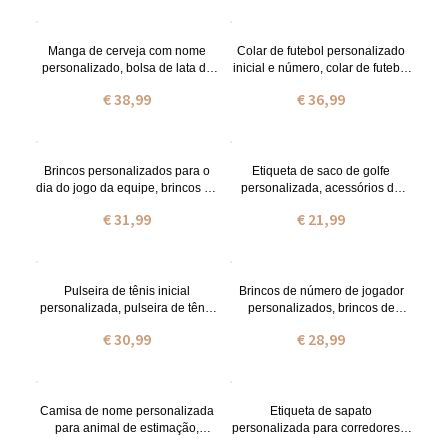
Manga de cerveja com nome
Colar de futebol personalizado
personalizado, bolsa de lata de
inicial e número, colar de futebol
cerveja de golfe de lona, bolsa
com nome gravado, joias
€ 38,99
€ 36,99
de transporte de lata, dia dos
esportivas, presente para
pais/aniversário/presente de
atletas/mãe de
aniversário para
futebol/meninas/fãs
pai/vovô/marido/namorado
Brincos personalizados para o
Etiqueta de saco de golfe
dia do jogo da equipe, brincos de
personalizada, acessórios de
futebol, brincos de ensino
golfe personalizados, etiqueta de
€ 31,99
€ 21,99
médio/faculdade, desgaste
golfe personalizada, suporte
espiritual, presente para fãs de
para camiseta de golfe,
esportes/crianças
presentes para jogador de
golfe/ele/homens
Pulseira de tênis inicial
Brincos de número de jogador
personalizada, pulseira de tênis
personalizados, brincos de
delicada, presente de
número de esporte com
€ 30,99
€ 28,99
aniversário/natal/aniversário
beisebol/futebol/futebol/voleibol,
para jogadores de tênis/fãs de
presente para amantes de
tênis
esportes/mãe/fãs
Camisa de nome personalizada
Etiqueta de sapato
para animal de estimação,
personalizada para corredores e
número de nome impresso
ciclistas, identificação de