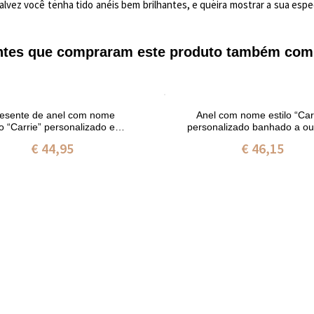
alvez voc
ê
tenha tido an
é
is
bem brilhantes
, e queira mostrar
a
sua espe
entes que compraram este produto também com
esente de anel com nome
Anel com nome estilo “Car
lo “Carrie” personalizado em
personalizado banhado a ou
prata de lei
18 quilates
€ 44,95
€ 46,15