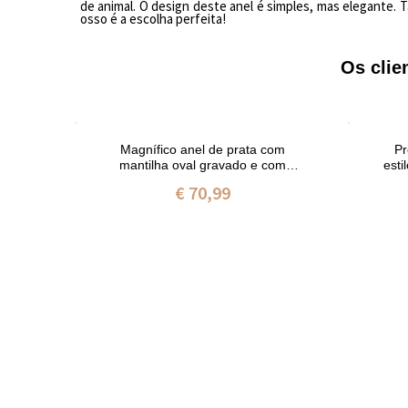
de
animal. O design deste anel
é
simples, mas elegante. T
osso
é
a escolha perfeita!
Os cli
 do
Magnífico anel de prata com
Pr
do a
mantilha oval gravado e com
esti
pedra zodiacal
€ 70,99