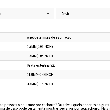
ão
Envio
Anel de animais de estimação
1.5MM(0.06INCH)
1.3MM(0.05INCH)
Prata esterlina 925
11.9MM(0.47INCH)
4.5MM(0.18INCH)
ras pessoas
o seu amor por cachorro
? Ou talvez
queira
encontr
ar
alguns 
rma de osso
pode
certamente mostra
r
seu amor por seu
cachorro.
Mais 