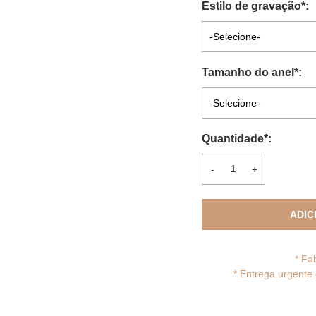
Estilo de gravação
*
:
-Selecione-
Tamanho do anel
*
:
-Selecione-
Quantidade
*
:
-
+
ADIC
* Fa
*
Entrega urgente 