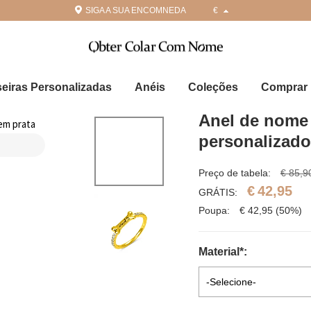
SIGA A SUA ENCOMNEDA
€
seiras Personalizadas
Anéis
Coleções
Comprar 
Anel de nome 
personalizado
Preço de tabela:
€ 85,9
€
42,95
GRÁTIS:
Poupa:
€
42,95
(50%)
Material
*
:
-Selecione-