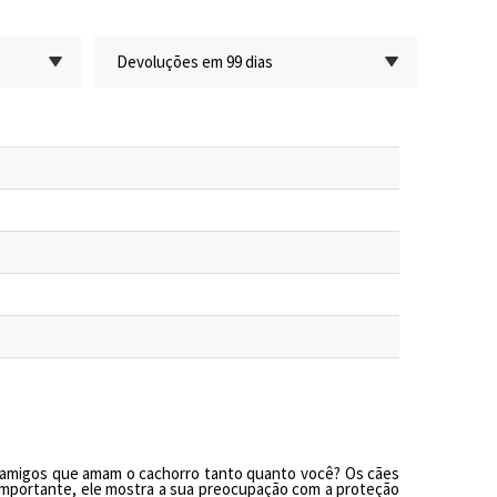
Devoluções em 99 dias
amigos que amam o cachorro tanto quanto voc
ê
?
Os c
ães
importante,
ele
mostra
a
sua preocupação com a proteção