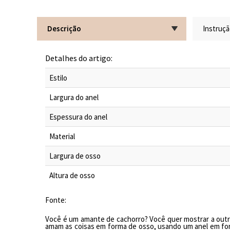
Descrição
Instruç
Detalhes do artigo:
Estilo
Largura do anel
Espessura do anel
Material
Largura de osso
Altura de osso
Fonte
:
Voc
ê
é
um amante de
cachorro
? Voc
ê
quer mostrar a out
amam
as
coisas em forma de osso, usando um anel em fo