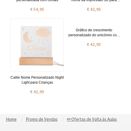
personalizada com contas
nome da impressão 3D para
crianças
€ 54,95
€ 42,95
Gráfico de crescimento
personalizado do unicórnio com
nome
€ 42,95
Callie Nome Personalizado Night
Light para Crianças
€ 42,95
Home
Promo de Vendas
✏️Ofertas de Volta às Aulas