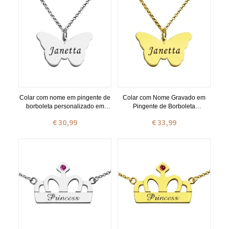
Colar com nome em pingente de
Colar com Nome Gravado em
borboleta personalizado em
Pingente de Borboleta
prata
Personalizado Banhado a Ouro
€ 30,99
€ 33,99
de 18 Quilates