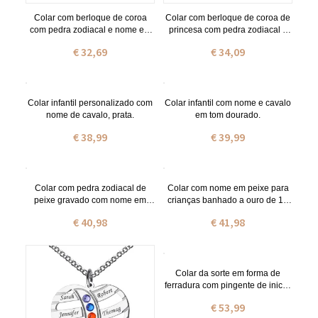
Colar com berloque de coroa
Colar com berloque de coroa de
com pedra zodiacal e nome em
princesa com pedra zodiacal e
prata de lei
nome banhado a ouro de 18
€ 32,69
€ 34,09
quilates
Colar infantil personalizado com
Colar infantil com nome e cavalo
nome de cavalo, prata.
em tom dourado.
€ 38,99
€ 39,99
Colar com pedra zodiacal de
Colar com nome em peixe para
peixe gravado com nome em
crianças banhado a ouro de 18
prata de lei
quilates
€ 40,98
€ 41,98
Colar da sorte em forma de
ferradura com pingente de inicial
e pedra de nascimento
€ 53,99