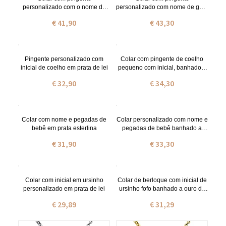
personalizado com o nome do
personalizado com nome de gato
seu gato em prata.
banhado a ouro
€ 41,90
€ 43,30
Pingente personalizado com
Colar com pingente de coelho
inicial de coelho em prata de lei
pequeno com inicial, banhado a
ouro 18k.
€ 32,90
€ 34,30
Colar com nome e pegadas de
Colar personalizado com nome e
bebê em prata esterlina
pegadas de bebê banhado a
ouro 18k
€ 31,90
€ 33,30
Colar com inicial em ursinho
Colar de berloque com inicial de
personalizado em prata de lei
ursinho fofo banhado a ouro de
18 quilates
€ 29,89
€ 31,29