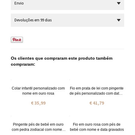
Envio
Devoluções em 99 dias
Os clientes que compraram este produto também
compraram:
Colar infantil personalizado com
Fio em prata de lei com pingente
nome em ouro rosa
de pés personalizado com data e
nome
€ 35,99
€ 41,79
Pingente pés de bebé em ouro
Fio em ouro rosa com pés de
com pedra zodiacal com nome e
bebé com nome e data gravados
data