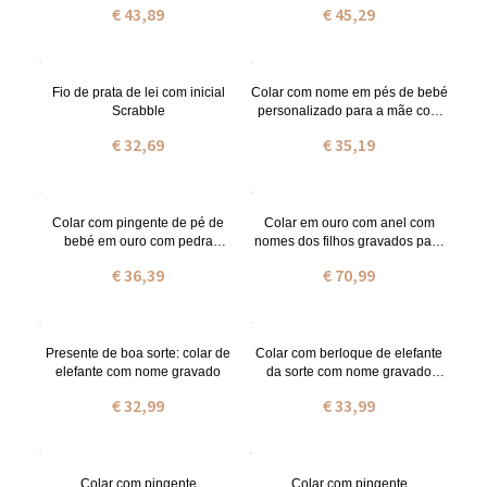
€ 43,89
€ 45,29
Fio de prata de lei com inicial
Colar com nome em pés de bebé
Scrabble
personalizado para a mãe com
pedra zodiacal
€ 32,69
€ 35,19
Colar com pingente de pé de
Colar em ouro com anel com
bebé em ouro com pedra
nomes dos filhos gravados para
zodiacal e nome
a mãe
€ 36,39
€ 70,99
Presente de boa sorte: colar de
Colar com berloque de elefante
elefante com nome gravado
da sorte com nome gravado
banhado a ouro de 18 quilates
€ 32,99
€ 33,99
Colar com pingente
Colar com pingente