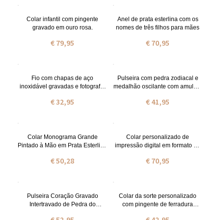
Colar infantil com pingente
Anel de prata esterlina com os
gravado em ouro rosa.
nomes de três filhos para mães
€ 79,95
€ 70,95
Fio com chapas de aço
Pulseira com pedra zodiacal e
inoxidável gravadas e fotografia
medalhão oscilante com amuleto
de criança
para criança em aço inoxidável
€ 32,95
€ 41,95
Colar Monograma Grande
Colar personalizado de
Pintado à Mão em Prata Esterlina
impressão digital em formato de
Personalizado
lágrima com asa de anjo
€ 50,28
€ 70,95
Pulseira Coração Gravado
Colar da sorte personalizado
Intertravado de Pedra do
com pingente de ferradura
Nascimentos
Birthstone
€ 52,95
€ 42,95