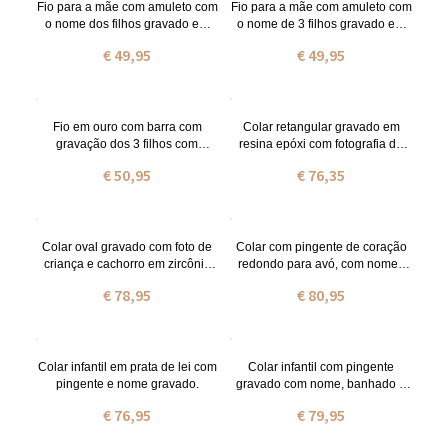
Fio para a mãe com amuleto com
Fio para a mãe com amuleto com
o nome dos filhos gravado em
o nome de 3 filhos gravado em
prata banhado a ouro
ouro rosa
€ 49,95
€ 49,95
Fio em ouro com barra com
Colar retangular gravado em
gravação dos 3 filhos com
resina epóxi com fotografia de
pedras zodiacais para mães
criança e cachorro
€ 50,95
€ 76,35
Colar oval gravado com foto de
Colar com pingente de coração
criança e cachorro em zircônia
redondo para avó, com nomes
cúbica
de crianças gravados.
€ 78,95
€ 80,95
Colar infantil em prata de lei com
Colar infantil com pingente
pingente e nome gravado.
gravado com nome, banhado a
ouro e prata.
€ 76,95
€ 79,95