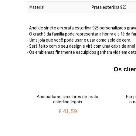
Material
Prata esterlina 925
- Anel de sinete em prata esterlina 925 personalizado grav
- O crachá da família pode representar a honra e a fé da fam
- Uma joia que você pode usar e usar como selo de cera.
- Será feito com o seu design e virá com uma caixa de anel
- Os emblemas finamente esculpidos ganham vida em detal
Os cli
 sua
Abotoaduras circulares de prata
Fio 
ta
esterlina legais
o n
€ 41,59