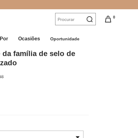
0
Por
Ocasiões
Oportunidade
 da família de selo de 
izado
98