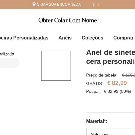
SIGA A SUA ENCOMNEDA
€
seiras Personalizadas
Anéis
Coleções
Comprar 
Anel de sinete
cera personal
Preço de tabela:
€ 165,
€
82,99
GRÁTIS:
Poupa:
€
82,99
(50%)
Material
*
:
-Selecione-