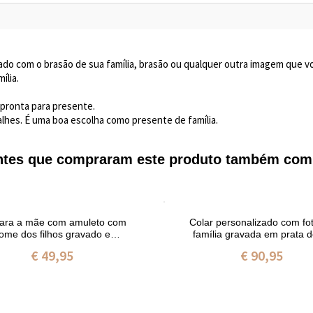
ado com o brasão de sua família, brasão ou qualquer outra imagem que voc
ília.
 pronta para presente.
hes. É uma boa escolha como presente de família.
entes que compraram este produto também com
para a mãe com amuleto com
Colar personalizado com fo
ome dos filhos gravado em
família gravada em prata de
prata banhado a ouro
€ 49,95
€ 90,95