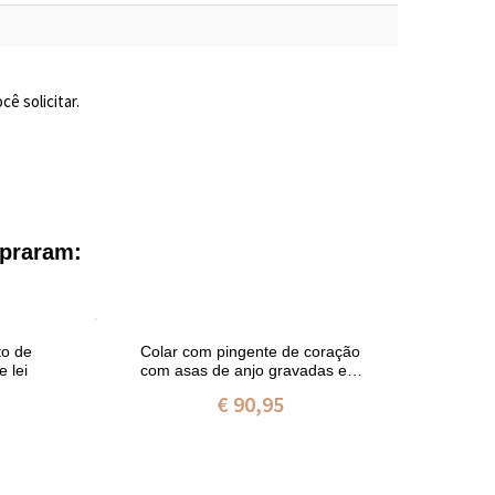
ê solicitar.
praram:
to de
Colar com pingente de coração
Col
 lei
com asas de anjo gravadas em
ros
prata de lei
€ 90,95