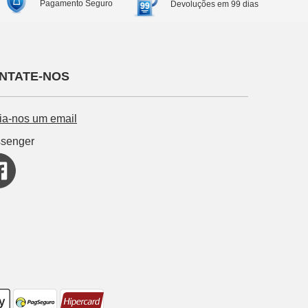
Pagamento Seguro
Devoluções em 99 dias
NTATE-NOS
ia-nos um email
senger