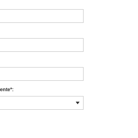
ente
*
: