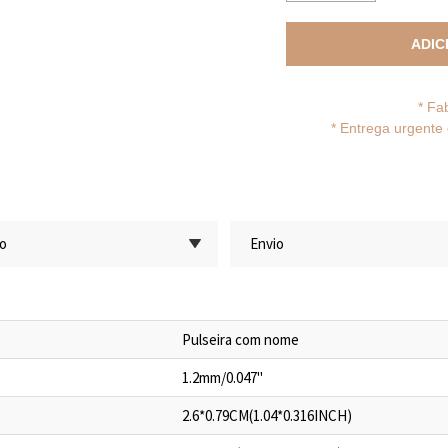
ADIC
* Fa
*
Entrega urgente 
ão
Envio
Pulseira com nome
1.2mm/0.047"
2.6*0.79CM(1.04*0.316INCH)