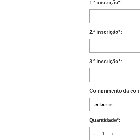
1.ª inscrição
*
:
2.ª inscrição
*
:
3.ª inscrição
*
:
Comprimento da corr
-Selecione-
Quantidade
*
:
-
+