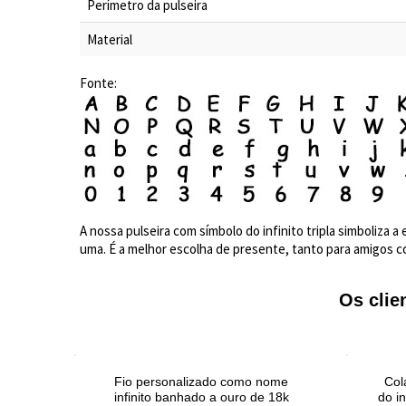
Perímetro da pulseira
Material
Fonte:
A nossa pulseira com símbolo do infinito tripla simboliza
uma. É a melhor escolha de presente, tanto para amigos co
Os cli
 com
Fio personalizado como nome
Col
infinito banhado a ouro de 18k
do in