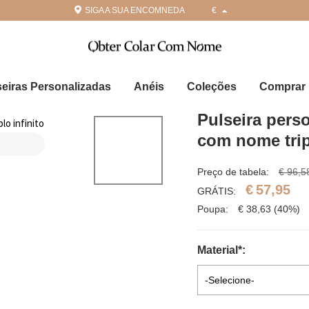
SIGA A SUA ENCOMNEDA
€
seiras Personalizadas
Anéis
Coleções
Comprar 
Pulseira perso
com nome tripl
Preço de tabela:
€ 96,5
€
57,95
GRÁTIS:
Poupa:
€
38,63
(40%)
Material
*
:
-Selecione-