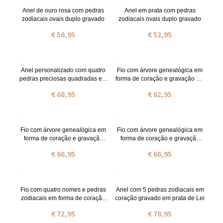
Anel de ouro rosa com pedras
Anel em prata com pedras
zodiacais ovais duplo gravado
zodiacais ovais duplo gravado
€ 56,95
€ 52,95
Anel personalizado com quatro
Fio com árvore genealógica em
pedras preciosas quadradas em
forma de coração e gravação em
prata
prata de lei com nome e pedras
€ 68,95
€ 62,95
zodiacais
Fio com árvore genealógica em
Fio com árvore genealógica em
forma de coração e gravação
forma de coração e gravação
banhado a ouro com nome e
banhado a ouro rosa com nome
€ 66,95
€ 66,95
pedras zodiacais
e pedras zodiacais
Fio com quatro nomes e pedras
Anel com 5 pedras zodiacais em
zodiacais em forma de coração
coração gravado em prata de Lei
em prata
€ 72,95
€ 78,95