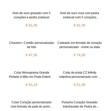
Anel de ouro gravado com 5
Anel de ouro rosa com pedra
corações e pedra zodiacal
zodiacal com 5 corações
gravado
€ 82,95
€ 82,95
Chaveiro / Cordão personalizado
Cadeado em formato de coração
de foto
personalizado - nome ou data
€ 47,95
€ 74,95
Colar Monograma Grande
Colar de prata CZ Infinity
Pintado à Mão em Prata Esterlina
esterlina personalizado com 2
Personalizado
nomes
€ 50,28
€ 52,95
Colar Coração personalizado
Pulseira Coração Gravado
com formato de pata do animal
Intertravado de Pedra do
de estimação
Nascimentos