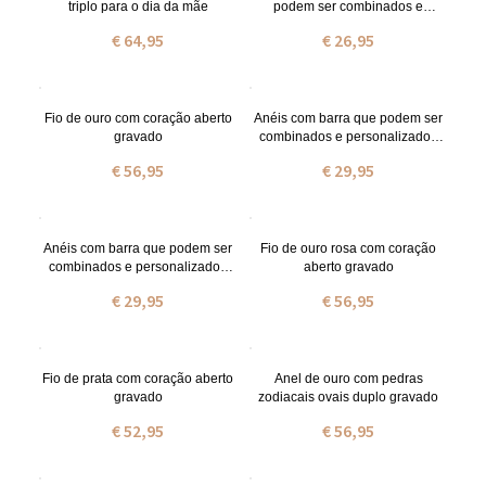
triplo para o dia da mãe
podem ser combinados e
personalizados em prata
€ 64,95
€ 26,95
Fio de ouro com coração aberto
Anéis com barra que podem ser
gravado
combinados e personalizados
em prata de lei em ouro
€ 56,95
€ 29,95
Anéis com barra que podem ser
Fio de ouro rosa com coração
combinados e personalizados
aberto gravado
em prata de lei em ouro rosa
€ 29,95
€ 56,95
Fio de prata com coração aberto
Anel de ouro com pedras
gravado
zodiacais ovais duplo gravado
€ 52,95
€ 56,95