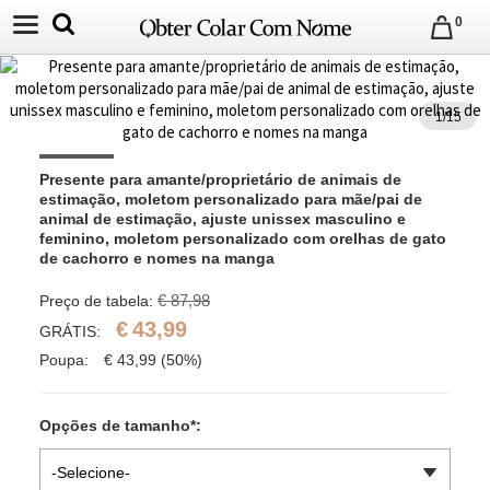
0
1
/
15
Presente para amante/proprietário de animais de 
estimação, moletom personalizado para mãe/pai de 
animal de estimação, ajuste unissex masculino e 
feminino, moletom personalizado com orelhas de gato 
de cachorro e nomes na manga
€ 87,98
Preço de tabela:
€
43,99
GRÁTIS:
Poupa:
€
43,99
(50%)
Opções de tamanho
*
:
-Selecione-