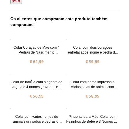
Os clientes que compraram este produto também
compraram:
Colar Coração de Mãe com 4
Colar com dois corações
Pedras de Nascimento
entrelaçados, nome e pedra de
Personalizadas e Nome
nascimento.
€ 64,99
€ 59,99
Colar de família com pingente de
Colar com nome impresso e
argola e 4 nomes gravados em
várias patas de animal com
prata de lei
pedras zodiacais em prata de lei
€ 56,95
€ 58,95
Colar com vários nomes de
Pingente para Mãe: Colar com
animais gravados e pedras de
Pezinhos de Bebê e 3 Nomes em
nascimento, banhado a ouro.
Ouro Rosa