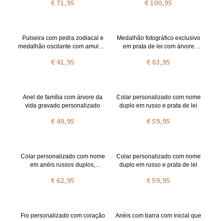
€ 71,95
€ 100,95
Pulseira com pedra zodiacal e
Medalhão fotográfico exclusivo
medalhão oscilante com amuleto
em prata de lei com árvore
para criança em aço inoxidável
genealógica gravada
€ 41,95
€ 63,95
Anel de família com árvore da
Colar personalizado com nome
vida gravado personalizado
duplo em russo e prata de lei
€ 49,95
€ 59,95
Colar personalizado com nome
Colar personalizado com nome
em anéis russos duplos,
duplo em russo e prata de lei
banhado a ouro.
€ 62,95
€ 59,95
Fio personalizado com coração
Anéis com barra com inicial que