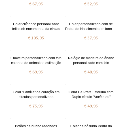
€ 67,95
€ 52,95
Colar cilíndrico personalizado
Colar personalizado com de
feita sob encomenda da cinzas
Pedra do Nascimento em formato
de coração com letra inicial
€ 105,95
€ 37,95
Chaveiro personalizado com foto
Relógio de madeira do ébano
colorida de animal de estimação
personalizado com foto
€ 69,95
€ 48,95
Colar "Família" de coração em
Colar De Prata Esterlina com
círculos personalizado
Duplo círculo "Você e eu"
€ 75,95
€ 49,95
Botões de punho redondos
Colar de nó triplo Pedra do