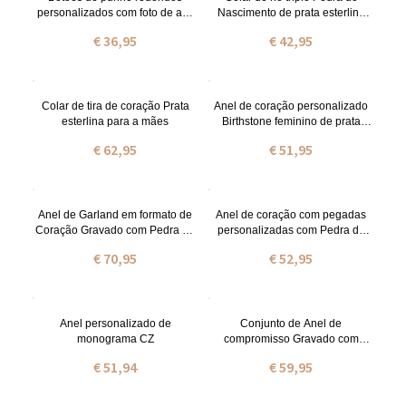
personalizados com foto de aço
Nascimento de prata esterlina
inoxidável
personalizado
€ 36,95
€ 42,95
Colar de tira de coração Prata
Anel de coração personalizado
esterlina para a mães
Birthstone feminino de prata
esterlina
€ 62,95
€ 51,95
Anel de Garland em formato de
Anel de coração com pegadas
Coração Gravado com Pedra do
personalizadas com Pedra do
Nascimento
Nascimentos
€ 70,95
€ 52,95
Anel personalizado de
Conjunto de Anel de
monograma CZ
compromisso Gravado com
zircônia cúbica
€ 51,94
€ 59,95