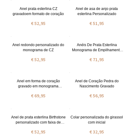
Anel prata esterlina CZ
Anel de asa de anjo prata
gravadoem formato de coração
esterlina Personalizado
€ 52,95
€ 51,95
Anel redondo personalizado do
Anéis De Prata Esterlina
monograma de CZ
Monograma de Empilhamento
CZ Personalizado
€ 52,95
€ 71,95
Anel em forma de coração
Anel de Coração Pedra do
gravado em monograma
Nascimento Gravado
empilhável
€ 69,95
€ 56,95
Anel de prata esterlina Birthstone
Colar personalizada do girassol
personalizado com faixa de
com inicial
torção
€ 52,95
€ 32,95