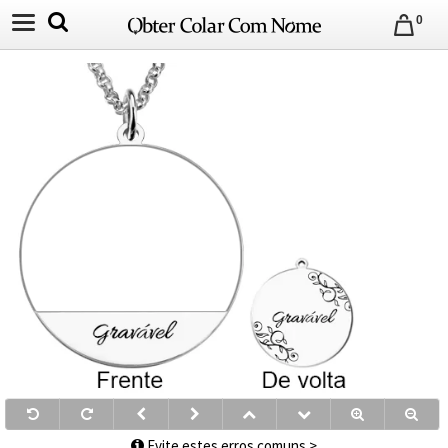
0
Evite estes erros comuns >