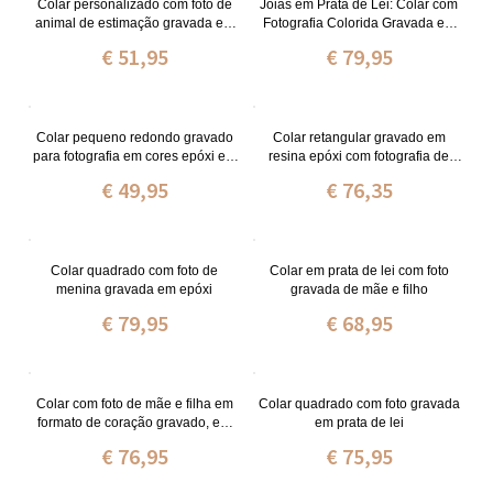
Colar personalizado com foto de
Joias em Prata de Lei: Colar com
animal de estimação gravada em
Fotografia Colorida Gravada em
prata esterlina
Resina Epóxi
€ 51,95
€ 79,95
Colar pequeno redondo gravado
Colar retangular gravado em
para fotografia em cores epóxi em
resina epóxi com fotografia de
prata esterlina
criança e cachorro
€ 49,95
€ 76,35
Colar quadrado com foto de
Colar em prata de lei com foto
menina gravada em epóxi
gravada de mãe e filho
€ 79,95
€ 68,95
Colar com foto de mãe e filha em
Colar quadrado com foto gravada
formato de coração gravado, em
em prata de lei
prata de lei.
€ 76,95
€ 75,95