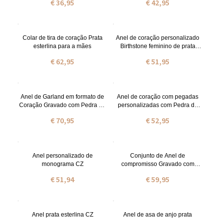
€ 36,95
€ 42,95
Colar de tira de coração Prata
Anel de coração personalizado
esterlina para a mães
Birthstone feminino de prata
esterlina
€ 62,95
€ 51,95
Anel de Garland em formato de
Anel de coração com pegadas
Coração Gravado com Pedra do
personalizadas com Pedra do
Nascimento
Nascimentos
€ 70,95
€ 52,95
Anel personalizado de
Conjunto de Anel de
monograma CZ
compromisso Gravado com
zircônia cúbica
€ 51,94
€ 59,95
Anel prata esterlina CZ
Anel de asa de anjo prata