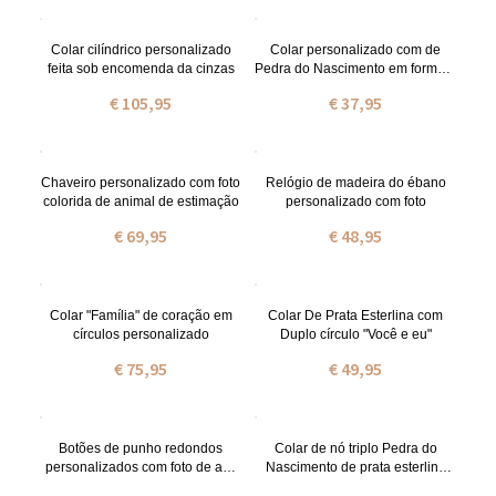
Colar cilíndrico personalizado
Colar personalizado com de
feita sob encomenda da cinzas
Pedra do Nascimento em formato
de coração com letra inicial
€ 105,95
€ 37,95
Chaveiro personalizado com foto
Relógio de madeira do ébano
colorida de animal de estimação
personalizado com foto
€ 69,95
€ 48,95
Colar "Família" de coração em
Colar De Prata Esterlina com
círculos personalizado
Duplo círculo "Você e eu"
€ 75,95
€ 49,95
Botões de punho redondos
Colar de nó triplo Pedra do
personalizados com foto de aço
Nascimento de prata esterlina
inoxidável
personalizado