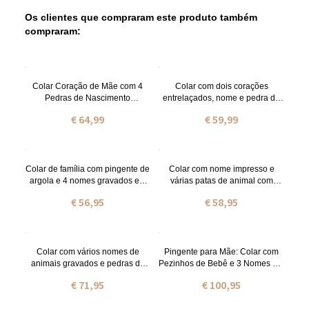
Os clientes que compraram este produto também
compraram:
Colar Coração de Mãe com 4
Colar com dois corações
Pedras de Nascimento
entrelaçados, nome e pedra de
Personalizadas e Nome
nascimento.
€ 64,99
€ 59,99
Colar de família com pingente de
Colar com nome impresso e
argola e 4 nomes gravados em
várias patas de animal com
prata de lei
pedras zodiacais em prata de lei
€ 56,95
€ 58,95
Colar com vários nomes de
Pingente para Mãe: Colar com
animais gravados e pedras de
Pezinhos de Bebê e 3 Nomes em
nascimento, banhado a ouro.
Ouro Rosa
€ 71,95
€ 100,95