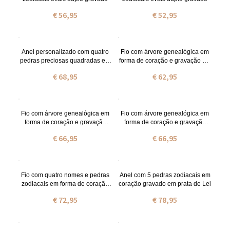
€ 56,95
€ 52,95
Anel personalizado com quatro
Fio com árvore genealógica em
pedras preciosas quadradas em
forma de coração e gravação em
prata
prata de lei com nome e pedras
€ 68,95
€ 62,95
zodiacais
Fio com árvore genealógica em
Fio com árvore genealógica em
forma de coração e gravação
forma de coração e gravação
banhado a ouro com nome e
banhado a ouro rosa com nome
€ 66,95
€ 66,95
pedras zodiacais
e pedras zodiacais
Fio com quatro nomes e pedras
Anel com 5 pedras zodiacais em
zodiacais em forma de coração
coração gravado em prata de Lei
em prata
€ 72,95
€ 78,95