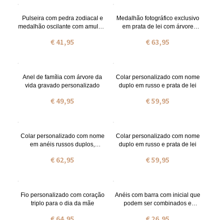
Pulseira com pedra zodiacal e
Medalhão fotográfico exclusivo
medalhão oscilante com amuleto
em prata de lei com árvore
para criança em aço inoxidável
genealógica gravada
€ 41,95
€ 63,95
Anel de família com árvore da
Colar personalizado com nome
vida gravado personalizado
duplo em russo e prata de lei
€ 49,95
€ 59,95
Colar personalizado com nome
Colar personalizado com nome
em anéis russos duplos,
duplo em russo e prata de lei
banhado a ouro.
€ 62,95
€ 59,95
Fio personalizado com coração
Anéis com barra com inicial que
triplo para o dia da mãe
podem ser combinados e
personalizados em prata
€ 64,95
€ 26,95