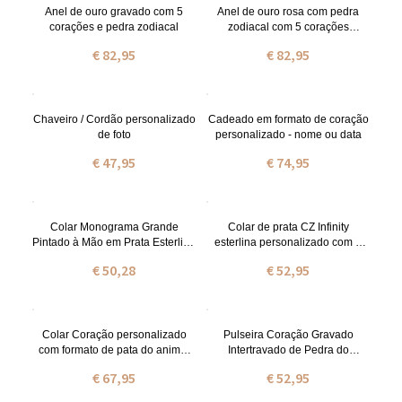
Anel de ouro gravado com 5
Anel de ouro rosa com pedra
corações e pedra zodiacal
zodiacal com 5 corações
gravado
€ 82,95
€ 82,95
Chaveiro / Cordão personalizado
Cadeado em formato de coração
de foto
personalizado - nome ou data
€ 47,95
€ 74,95
Colar Monograma Grande
Colar de prata CZ Infinity
Pintado à Mão em Prata Esterlina
esterlina personalizado com 2
Personalizado
nomes
€ 50,28
€ 52,95
Colar Coração personalizado
Pulseira Coração Gravado
com formato de pata do animal
Intertravado de Pedra do
de estimação
Nascimentos
€ 67,95
€ 52,95