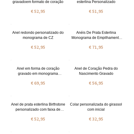
gravadoem formato de coração
esterlina Personalizado
€ 52,95
€ 51,95
Anel redondo personalizado do
Anéis De Prata Esterlina
monograma de CZ
Monograma de Empilhamento
CZ Personalizado
€ 52,95
€ 71,95
Anel em forma de coração
Anel de Coração Pedra do
gravado em monograma
Nascimento Gravado
empilhável
€ 69,95
€ 56,95
Anel de prata esterlina Birthstone
Colar personalizada do girassol
personalizado com faixa de
com inicial
torção
€ 52,95
€ 32,95