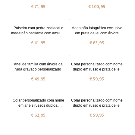
nascimento, banhado a ouro.
Ouro Rosa
€ 71,95
€ 100,95
Pulseira com pedra zodiacal e
Medalhão fotográfico exclusivo
medalhão oscilante com amuleto
em prata de lei com árvore
para criança em aço inoxidável
genealógica gravada
€ 41,95
€ 63,95
Anel de família com árvore da
Colar personalizado com nome
vida gravado personalizado
duplo em russo e prata de lei
€ 49,95
€ 59,95
Colar personalizado com nome
Colar personalizado com nome
em anéis russos duplos,
duplo em russo e prata de lei
banhado a ouro.
€ 62,95
€ 59,95