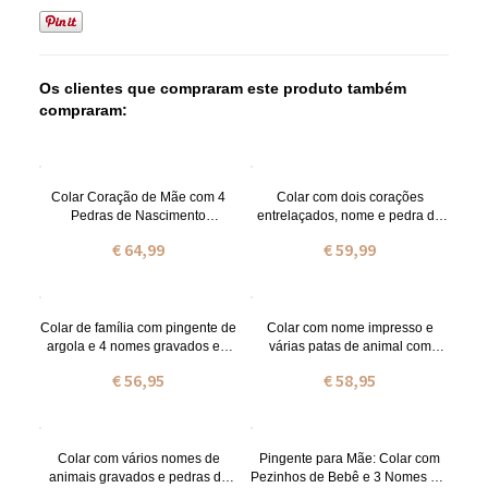
Os clientes que compraram este produto também
compraram:
Colar Coração de Mãe com 4
Colar com dois corações
Pedras de Nascimento
entrelaçados, nome e pedra de
Personalizadas e Nome
nascimento.
€ 64,99
€ 59,99
Colar de família com pingente de
Colar com nome impresso e
argola e 4 nomes gravados em
várias patas de animal com
prata de lei
pedras zodiacais em prata de lei
€ 56,95
€ 58,95
Colar com vários nomes de
Pingente para Mãe: Colar com
animais gravados e pedras de
Pezinhos de Bebê e 3 Nomes em