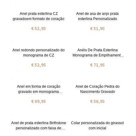
Anel prata esterlina CZ
Anel de asa de anjo prata
gravadoem formato de coração
esterlina Personalizado
€ 52,95
€ 51,95
Anel redondo personalizado do
Anéis De Prata Esterlina
monograma de CZ
Monograma de Empilhamento
CZ Personalizado
€ 52,95
€ 71,95
Anel em forma de coração
Anel de Coração Pedra do
gravado em monograma
Nascimento Gravado
empilhável
€ 69,95
€ 56,95
Anel de prata esterlina Birthstone
Colar personalizada do girassol
personalizado com faixa de
com inicial
torção