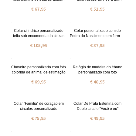
de estimação
Nascimentos
€ 67,95
€ 52,95
Colar cilíndrico personalizado
Colar personalizado com de
feita sob encomenda da cinzas
Pedra do Nascimento em formato
de coração com letra inicial
€ 105,95
€ 37,95
Chaveiro personalizado com foto
Relógio de madeira do ébano
colorida de animal de estimação
personalizado com foto
€ 69,95
€ 48,95
Colar "Família" de coração em
Colar De Prata Esterlina com
círculos personalizado
Duplo círculo "Você e eu"
€ 75,95
€ 49,95