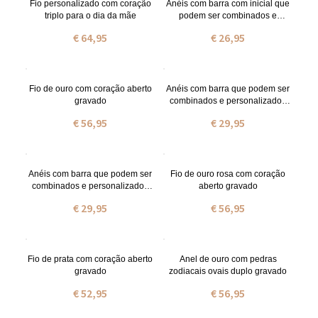
Fio personalizado com coração
Anéis com barra com inicial que
triplo para o dia da mãe
podem ser combinados e
personalizados em prata
€ 64,95
€ 26,95
Fio de ouro com coração aberto
Anéis com barra que podem ser
gravado
combinados e personalizados
em prata de lei em ouro
€ 56,95
€ 29,95
Anéis com barra que podem ser
Fio de ouro rosa com coração
combinados e personalizados
aberto gravado
em prata de lei em ouro rosa
€ 29,95
€ 56,95
Fio de prata com coração aberto
Anel de ouro com pedras
gravado
zodiacais ovais duplo gravado
€ 52,95
€ 56,95