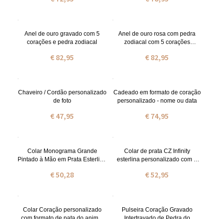
Anel de ouro gravado com 5
Anel de ouro rosa com pedra
corações e pedra zodiacal
zodiacal com 5 corações
gravado
€ 82,95
€ 82,95
Chaveiro / Cordão personalizado
Cadeado em formato de coração
de foto
personalizado - nome ou data
€ 47,95
€ 74,95
Colar Monograma Grande
Colar de prata CZ Infinity
Pintado à Mão em Prata Esterlina
esterlina personalizado com 2
Personalizado
nomes
€ 50,28
€ 52,95
Colar Coração personalizado
Pulseira Coração Gravado
com formato de pata do animal
Intertravado de Pedra do