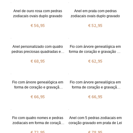
Anel de ouro rosa com pedras
Anel em prata com pedras
zodiacais ovais duplo gravado
zodiacais ovais duplo gravado
€ 56,95
€ 52,95
Anel personalizado com quatro
Fio com árvore genealógica em
pedras preciosas quadradas em
forma de coração e gravação em
prata
prata de lei com nome e pedras
€ 68,95
€ 62,95
zodiacais
Fio com árvore genealógica em
Fio com árvore genealógica em
forma de coração e gravação
forma de coração e gravação
banhado a ouro com nome e
banhado a ouro rosa com nome
€ 66,95
€ 66,95
pedras zodiacais
e pedras zodiacais
Fio com quatro nomes e pedras
Anel com 5 pedras zodiacais em
zodiacais em forma de coração
coração gravado em prata de Lei
em prata
€ 72,95
€ 78,95