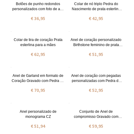
Botões de punho redondos
Colar de nó triplo Pedra do
personalizados com foto de aço
Nascimento de prata esterlina
inoxidável
personalizado
€ 36,95
€ 42,95
Colar de tira de coração Prata
Anel de coração personalizado
esterlina para a mães
Birthstone feminino de prata
esterlina
€ 62,95
€ 51,95
Anel de Garland em formato de
Anel de coração com pegadas
Coração Gravado com Pedra do
personalizadas com Pedra do
Nascimento
Nascimentos
€ 70,95
€ 52,95
Anel personalizado de
Conjunto de Anel de
monograma CZ
compromisso Gravado com
zircônia cúbica
€ 51,94
€ 59,95