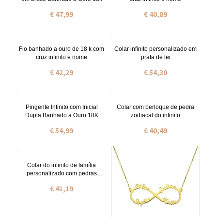
€ 47,99
€ 40,89
Fio banhado a ouro de 18 k com
Colar infinito personalizado em
cruz infinito e nome
prata de lei
€ 42,29
€ 54,30
Pingente Infinito com Inicial
Colar com berloque de pedra
Dupla Banhado a Ouro 18K
zodiacal do infinito
personalizado
€ 54,99
€ 40,49
Colar do infinito de família
personalizado com pedras
zodiacais banhado a ouro de 18
€ 41,19
quilates