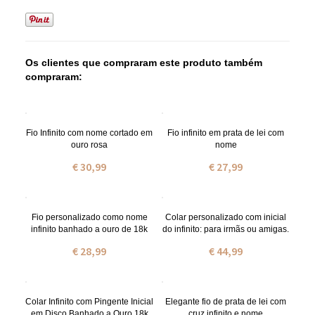
Os clientes que compraram este produto também
compraram:
Fio Infinito com nome cortado em
Fio infinito em prata de lei com
ouro rosa
nome
€ 30,99
€ 27,99
Fio personalizado como nome
Colar personalizado com inicial
infinito banhado a ouro de 18k
do infinito: para irmãs ou amigas.
€ 28,99
€ 44,99
Colar Infinito com Pingente Inicial
Elegante fio de prata de lei com
em Disco Banhado a Ouro 18k
cruz infinito e nome