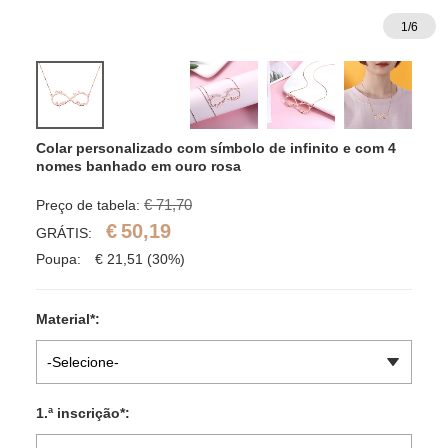
1
/
6
Colar personalizado com símbolo de infinito e com 4 
nomes banhado em ouro rosa
€ 71,70
Preço de tabela:
€
50,19
GRÁTIS:
Poupa:
€
21,51
(30%)
Material
*
:
-Selecione-
1.ª inscrição
*
: