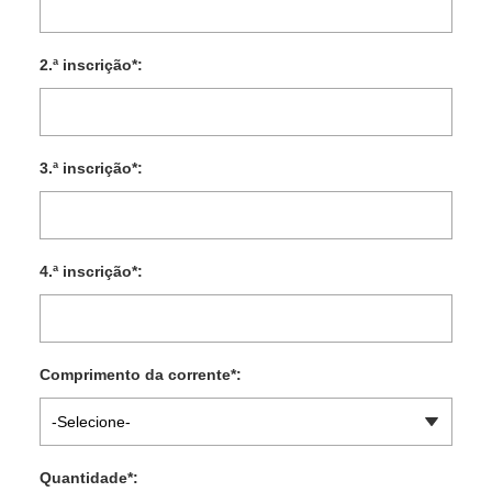
2.ª inscrição
*
:
3.ª inscrição
*
:
4.ª inscrição
*
:
Comprimento da corrente
*
:
-Selecione-
Quantidade
*
: