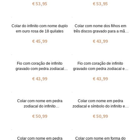
€ 53,95
€ 53,95
Colar do infinito com nome duplo
Colar com nome dos filhos em
em ouro rosa de 18 quilates
três discos gravado para a mãe
em ouro rosa
€ 45,99
€ 43,99
Fio com coração de infinito
Fio com coração de infinito
gravado com pedra zodiacal
gravado com pedra zodiacal em
banhado a ouro
ouro rosa
€ 43,99
€ 43,99
Colar com nome em pedra
Colar com nome em pedra
zodiacal do infinito
zodiacal e símbolo do infinito em
personalizado em prata
ouro
€ 50,99
€ 50,99
Colar com nome em pedra
Colar com nome em forma do