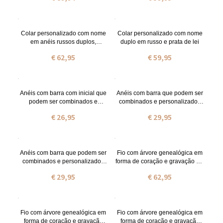
Colar personalizado com nome
Colar personalizado com nome
em anéis russos duplos,
duplo em russo e prata de lei
banhado a ouro.
€ 62,95
€ 59,95
Anéis com barra com inicial que
Anéis com barra que podem ser
podem ser combinados e
combinados e personalizados
personalizados em prata
em prata de lei em ouro
€ 26,95
€ 29,95
Anéis com barra que podem ser
Fio com árvore genealógica em
combinados e personalizados
forma de coração e gravação em
em prata de lei em ouro rosa
prata de lei com nome e pedras
€ 29,95
€ 62,95
zodiacais
Fio com árvore genealógica em
Fio com árvore genealógica em
forma de coração e gravação
forma de coração e gravação