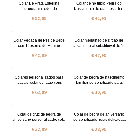
Colar De Prata Esterlina
Colar de nó triplo Pedra do
monograma redondo
Nascimento de prata esterlina
personalizado de CZ
personalizado
€ 52,95
€ 42,95
Colar Pegada de Pés de Bebê
Colar medalhão de zircão de
com Presente de Mamãe
cristal natural substituível de 10
Birthstone
cores, colar de prata esterlina
€ 42,99
€ 47,99
925, presente de
aniversário/casamento para
mulheres/madrinhas/amigos
Colares personalizados para
Colar de pedra de nascimento
casais, colar de latão com
familiar personalizado para
projeção da lua do sol,
mulheres, joias de 1 a 10 pedras
€ 63,99
€ 30,99
acessórios femininos
de nascimento, presente para
masculinos, colares magnéticos
mãe/avó/ela, presente de dia das
para casais, presente para
mães, presente de aniversário
casais
Colar de cruz de pedra de
Colar de pedra de aniversário
aniversário personalizado, colar
personalizado, joias delicadas
de cruz de prata esterlina para
de pedras preciosas femininas,
€ 32,99
€ 28,99
mulheres, joias de pedra de
aniversário/aniversário/dia das
aniversário, presente de
mães/presente de Natal para