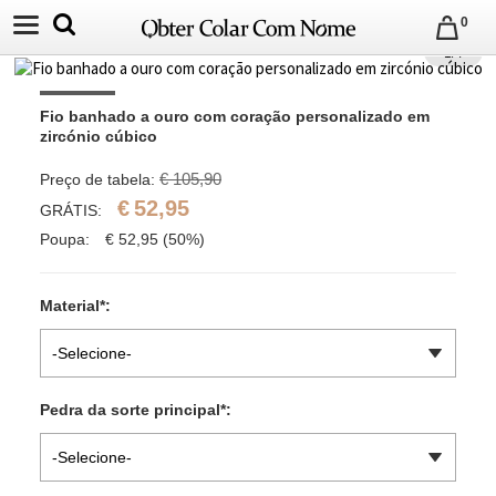
0
1
/
4
Fio banhado a ouro com coração personalizado em 
zircónio cúbico
€ 105,90
Preço de tabela:
€
52,95
GRÁTIS:
Poupa:
€
52,95
(50%)
Material
*
:
-Selecione-
Pedra da sorte principal
*
:
-Selecione-