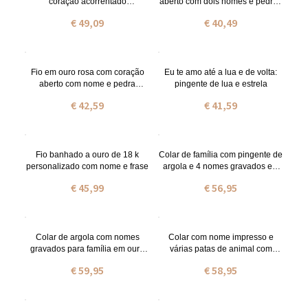
coração acorrentado
aberto com dois nomes e pedras
personalizado com nome
zodiacais
€ 49,09
€ 40,49
Fio em ouro rosa com coração
Eu te amo até a lua e de volta:
aberto com nome e pedra
pingente de lua e estrela
zodiacal
€ 42,59
€ 41,59
Fio banhado a ouro de 18 k
Colar de família com pingente de
personalizado com nome e frase
argola e 4 nomes gravados em
prata de lei
€ 45,99
€ 56,95
Colar de argola com nomes
Colar com nome impresso e
gravados para família em ouro
várias patas de animal com
rosa
pedras zodiacais em prata de lei
€ 59,95
€ 58,95