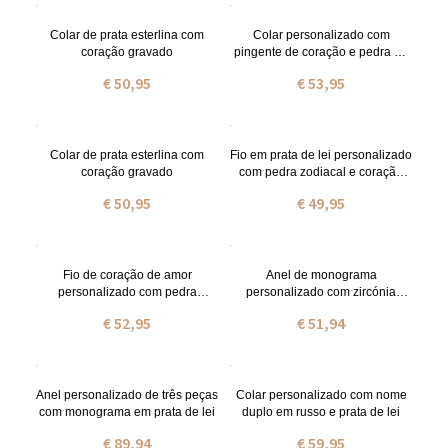
Colar de prata esterlina com
Colar personalizado com
coração gravado
pingente de coração e pedra de
nascimento para a vovó,
€ 50,95
€ 53,95
banhado a ouro.
Colar de prata esterlina com
Fio em prata de lei personalizado
coração gravado
com pedra zodiacal e coração
gravado
€ 50,95
€ 49,95
Fio de coração de amor
Anel de monograma
personalizado com pedra
personalizado com zircónia
zodiacal em ouro rosa
cúbica
€ 52,95
€ 51,94
Anel personalizado de três peças
Colar personalizado com nome
com monograma em prata de lei
duplo em russo e prata de lei
€ 89,94
€ 59,95