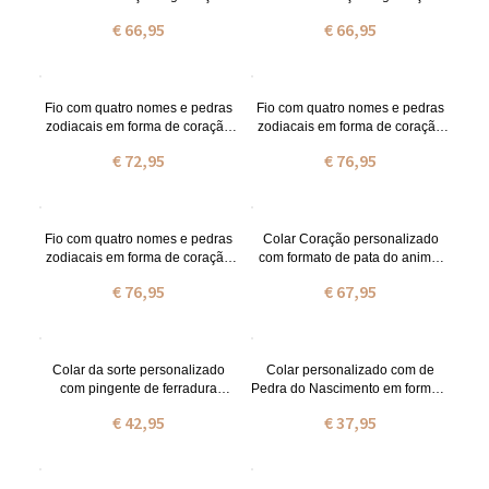
banhado a ouro com nome e
banhado a ouro rosa com nome
€ 66,95
€ 66,95
pedras zodiacais
e pedras zodiacais
Fio com quatro nomes e pedras
Fio com quatro nomes e pedras
zodiacais em forma de coração
zodiacais em forma de coração
em prata
banhados a outro prata
€ 72,95
€ 76,95
Fio com quatro nomes e pedras
Colar Coração personalizado
zodiacais em forma de coração
com formato de pata do animal
banhados a outro rosa prata
de estimação
€ 76,95
€ 67,95
Colar da sorte personalizado
Colar personalizado com de
com pingente de ferradura
Pedra do Nascimento em formato
Birthstone
de coração com letra inicial
€ 42,95
€ 37,95