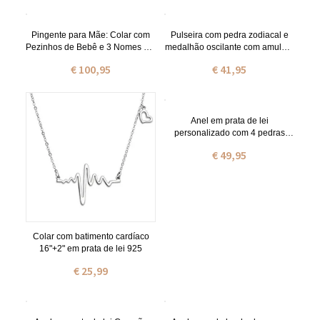
Pingente para Mãe: Colar com
Pulseira com pedra zodiacal e
Pezinhos de Bebê e 3 Nomes em
medalhão oscilante com amuleto
Ouro Rosa
para criança em aço inoxidável
€ 100,95
€ 41,95
Anel em prata de lei
personalizado com 4 pedras
zodiacais de abraços e beijos
€ 49,95
Colar com batimento cardíaco
16"+2" em prata de lei 925
€ 25,99