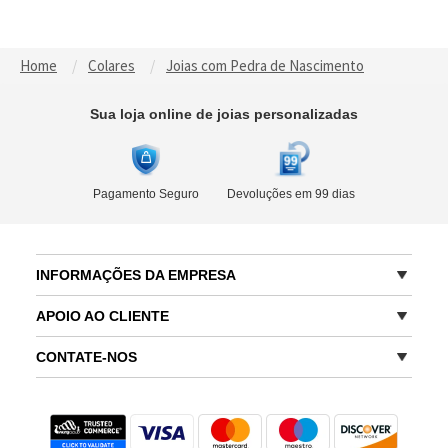
batismo/batizado/primeira
ela/mãe/avó/melhores amigas
comunhão para ela
Home
Colares
Joias com Pedra de Nascimento
Sua loja online de joias personalizadas
Pagamento Seguro
Devoluções em 99 dias
INFORMAÇÕES DA EMPRESA
APOIO AO CLIENTE
CONTATE-NOS