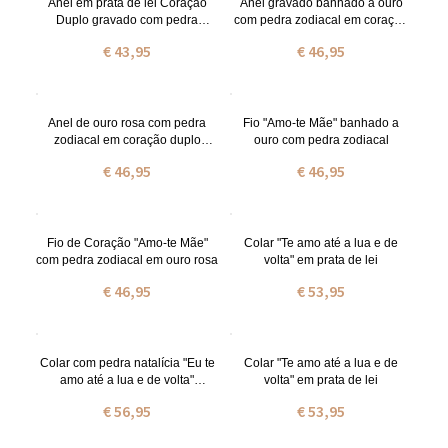
Anel em prata de lei Coração
Anel gravado banhado a ouro
Duplo gravado com pedra
com pedra zodiacal em coração
zodiacal
duplo gravado
€ 43,95
€ 46,95
Anel de ouro rosa com pedra
Fio "Amo-te Mãe" banhado a
zodiacal em coração duplo
ouro com pedra zodiacal
gravado
€ 46,95
€ 46,95
Fio de Coração "Amo-te Mãe"
Colar "Te amo até a lua e de
com pedra zodiacal em ouro rosa
volta" em prata de lei
€ 46,95
€ 53,95
Colar com pedra natalícia "Eu te
Colar "Te amo até a lua e de
amo até a lua e de volta"
volta" em prata de lei
banhado a ouro
€ 56,95
€ 53,95