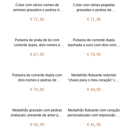
Colar com vários nomes de
Colar com várias pegadas
animais gravados e pedras de
gravadas e pedras de
nascimento, banhado a ouro.
nascimento em ouro rosa.
€ 71,95
€ 71,95
Pulseira de prata de lei com
Pulseira de corrente dupla
corrente dupla, dois nomes e
banhada a ouro com dois nomes
pedras de nascimento.
e pedras de nascimento.
€ 67,95
€ 70,95
Pulseira de corrente dupla com
Medalhão flutuante redondo
dois nomes e pedras de
“chave para o meu coração” com
nascimento
pedra zoadiacal
€ 70,95
€ 44,95
Medalhão gravado com pedras
Medalhão flutuante com coração
zodiacais: presente de amor para
personalizado com impressão de
a mãe
pata de animal
€ 43,99
€ 41,95