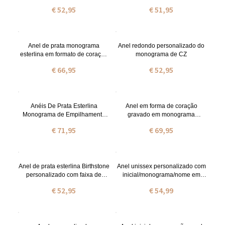
€ 52,95
€ 51,95
Anel de prata monograma
Anel redondo personalizado do
esterlina em formato de coração
monograma de CZ
CZ
€ 66,95
€ 52,95
Anéis De Prata Esterlina
Anel em forma de coração
Monograma de Empilhamento
gravado em monograma
CZ Personalizado
empilhável
€ 71,95
€ 69,95
Anel de prata esterlina Birthstone
Anel unissex personalizado com
personalizado com faixa de
inicial/monograma/nome em
torção
prata de lei
€ 52,95
€ 54,99