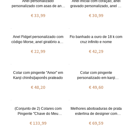
Anel personalizado
Anel inicial com coração, anel
personalizado com asas de anjo
gravado personalizado, anel de
e pés de bebê
aço inoxidável/prata 925,
€ 33,99
€ 30,99
presente para
namorada/amiga/casais
Anel Fidget personalizado com
Fio banhado a ouro de 18 k com
código Morse, anel giratório anti-
cruz infinito e nome
ansiedade, anel ajustável, joias
€ 22,99
€ 42,29
de aço inoxidável/prata esterlina,
presente para amigos
Colar com pingente "Amor" em
Colar com pingente
Kanji chinês/japonês prateado
personalizado em kanji
chinês/japonês banhado a ouro
€ 48,20
€ 49,60
e prata.
(Conjunto de 2) Colares com
Melhores abotoaduras de prata
Pingente "Chave do Meu
esterlina de designer com
Coração" Personalizados com
iniciais.
€ 133,99
€ 69,59
Nome e Pedra de Nascimento
Gravados, Joias em Prata de Lei