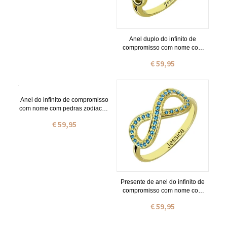
Anel duplo do infinito de
compromisso com nome com
pedra zodiacal banhado a ouro
€ 59,95
de 18 quilates
Anel do infinito de compromisso
com nome com pedras zodiacais
inteiras em prata de lei
€ 59,95
Presente de anel do infinito de
compromisso com nome com
pedra zodiacal inteira banhado a
€ 59,95
ouro de 18 quilates