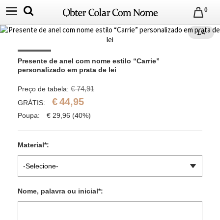
0
1
/
4
Presente de anel com nome estilo “Carrie” 
personalizado em prata de lei
€ 74,91
Preço de tabela:
€
44,95
GRÁTIS:
Poupa:
€
29,96
(40%)
Material
*
:
-Selecione-
Nome, palavra ou inicial
*
: