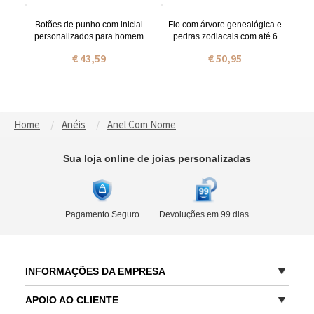
925, Presente de Dia dos
Namorados para Casal/Esposa
Botões de punho com inicial
Fio com árvore genealógica e
personalizados para homem
pedras zodiacais com até 6
banhados a ouro de 18 quilates
nomes
€ 43,59
€ 50,95
Home
Anéis
Anel Com Nome
Sua loja online de joias personalizadas
Pagamento Seguro
Devoluções em 99 dias
INFORMAÇÕES DA EMPRESA
APOIO AO CLIENTE