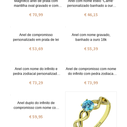
Magnífico anel de prata com
Anel com nome estilo “Carrie”
mantilha oval gravado e com
personalizado banhado a ouro
pedra zodiacal
de 18 quilates
€ 70,99
€ 46,15
Anel de compromisso
Anel com nome gravado,
personalizado em prata de lei
banhado a ouro 18k
€ 53,69
€ 55,39
Anel com nome do infinito e
Anel de compromisso com nome
pedra zodiacal personalizado
do infinito com pedra zodiacal
para ela
banhado a ouro de 18 quilates
€ 73,29
€ 73,99
Anel duplo do infinito de
compromisso com nome com
pedra zodiacal em prata
€ 59,95