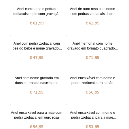
Anel com nome e pedras
Anel de ouro rosa com nome
zodiacais duplo com gravação
com pedras zodiacais duplo
banhado a ouro de 18 quilates,
gravado
€ 61,99
€ 61,99
prata
Anel com pedra zodiacal com
Anel memorial com nome
pés do bebé e nome gravados
gravado em formato quadrado e
para a mãe banhado a platina
pedra de nascimento, banhado a
€ 47,95
€ 71,95
ouro.
Anel com nome gravado em
Anel encaixável com nome e
duas pedras de nascimento
pedra zodiacal para a mãe
quadradas em ouro rosa.
banhado a ouro
€ 71,95
€ 56,95
Anel encaixável para a mãe com
Anel encaixável com nome e
pedra zodiacal em ouro rosa
pedra zodiacal para a mãe,
tamanho reino unido
€ 56,95
€ 53,95