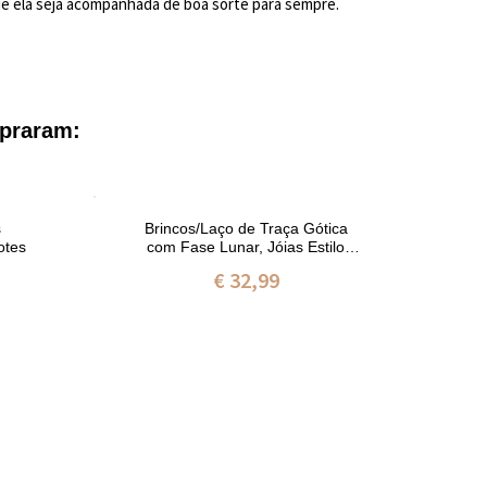
ue ela seja acompanhada de boa sorte para sempre.
praram:
s
Brincos/Laço de Traça Gótica
otes
com Fase Lunar, Jóias Estilo
per
Gótico, Presente de Aniversário
de p
€ 32,99
para Namorada/Amiga/Artes
e ca
Góticas/Amantes de Pedra Punk
para