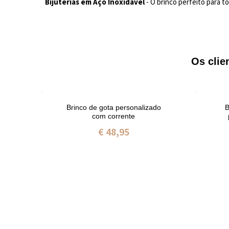
Bijuterias em Aço Inoxidável
- O brinco perfeito para 
Os cli
Brinco de gota personalizado
B
e
com corrente
€ 48,95