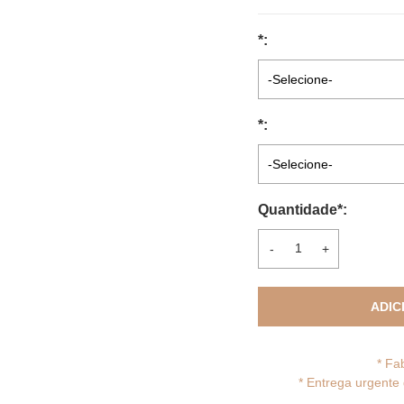
*
:
-Selecione-
*
:
-Selecione-
Quantidade
*
:
-
+
ADIC
* Fa
*
Entrega urgente 