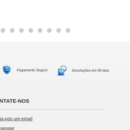
Pagamento Seguro
Devoluções em 99 dias
NTATE-NOS
ia-nos um email
senger