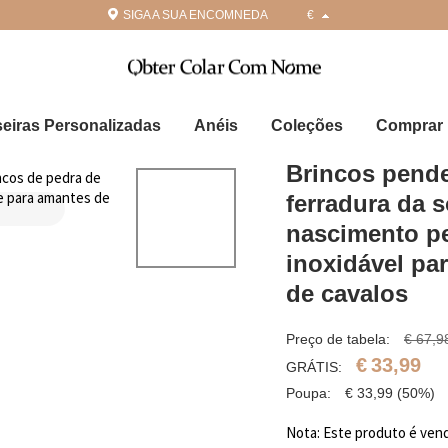
SIGA A SUA ENCOMNEDA
€
seiras Personalizadas
Anéis
Coleções
Comprar 
Brincos pende
ferradura da s
nascimento pe
inoxidável pa
de cavalos
Preço de tabela:
€ 67,9
€
33,99
GRÁTIS:
Poupa:
€
33,99
(50%)
Nota: Este produto é vend