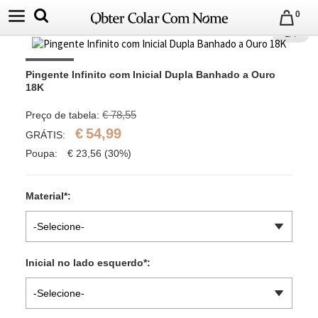
0
1
/
4
Pingente Infinito com Inicial Dupla Banhado a Ouro 
18K
€ 78,55
Preço de tabela:
€
54,99
GRÁTIS:
Poupa:
€
23,56
(30%)
Material
*
:
-Selecione-
Inicial no lado esquerdo
*
:
-Selecione-