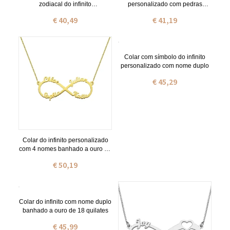
zodiacal do infinito
personalizado com pedras
personalizado
zodiacais banhado a ouro de 18
€ 40,49
€ 41,19
quilates
Colar com símbolo do infinito
personalizado com nome duplo
€ 45,29
Colar do infinito personalizado
com 4 nomes banhado a ouro de
18 quilates
€ 50,19
Colar do infinito com nome duplo
banhado a ouro de 18 quilates
€ 45,99