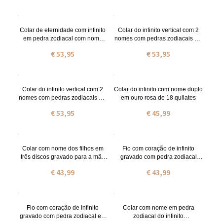
Colar de eternidade com infinito
Colar do infinito vertical com 2
em pedra zodiacal com nome
nomes com pedras zodiacais em
duplo em prata de lei
ouro
€ 53,95
€ 53,95
Colar do infinito vertical com 2
Colar do infinito com nome duplo
nomes com pedras zodiacais em
em ouro rosa de 18 quilates
ouro rosa
€ 53,95
€ 45,99
Colar com nome dos filhos em
Fio com coração de infinito
três discos gravado para a mãe
gravado com pedra zodiacal
em ouro rosa
banhado a ouro
€ 43,99
€ 43,99
Fio com coração de infinito
Colar com nome em pedra
gravado com pedra zodiacal em
zodiacal do infinito