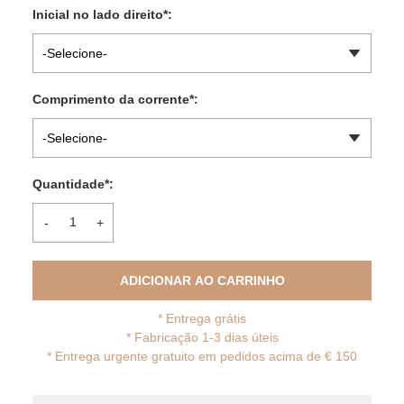
Inicial no lado direito
*
:
-Selecione-
Comprimento da corrente
*
:
-Selecione-
Quantidade
*
:
-
+
ADICIONAR AO CARRINHO
*
Entrega grátis
* Fabricação 1-3 dias úteis
*
Entrega urgente gratuito em pedidos acima de € 150