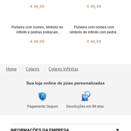
personalizada em ouro rosa
pedras zodiacais
€ 46,99
€ 49,99
Pulseira com nomes, símbolo do
Pulseira com nomes com
infinito e pedras zodiacais
símbolo de infinito com pedras
banhada a ouro de 18 quilates
zodiacais em ouro rosa
€ 49,99
€ 49,99
Home
Colares
Colares Infinitas
Sua loja online de joias personalizadas
Pagamento Seguro
Devoluções em 99 dias
INFORMAÇÕES DA EMPRESA