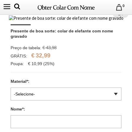
0
1
/
4
Presente de boa sorte: colar de elefante com nome 
gravado
€ 43,98
Preço de tabela:
€
32,99
GRÁTIS:
Poupa:
€
10,99
(25%)
Material
*
:
-Selecione-
Nome
*
: