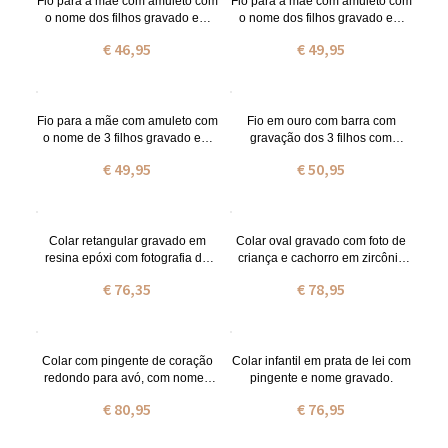
Fio para a mãe com amuleto com
Fio para a mãe com amuleto com
o nome dos filhos gravado em
o nome dos filhos gravado em
prata de lei
prata banhado a ouro
€ 46,95
€ 49,95
Fio para a mãe com amuleto com
Fio em ouro com barra com
o nome de 3 filhos gravado em
gravação dos 3 filhos com
ouro rosa
pedras zodiacais para mães
€ 49,95
€ 50,95
Colar retangular gravado em
Colar oval gravado com foto de
resina epóxi com fotografia de
criança e cachorro em zircônia
criança e cachorro
cúbica
€ 76,35
€ 78,95
Colar com pingente de coração
Colar infantil em prata de lei com
redondo para avó, com nomes
pingente e nome gravado.
de crianças gravados.
€ 80,95
€ 76,95