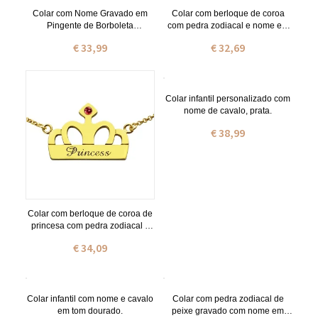
Colar com Nome Gravado em
Colar com berloque de coroa
Pingente de Borboleta
com pedra zodiacal e nome em
Personalizado Banhado a Ouro
prata de lei
€ 33,99
€ 32,69
de 18 Quilates
Colar infantil personalizado com
nome de cavalo, prata.
€ 38,99
Colar com berloque de coroa de
princesa com pedra zodiacal e
nome banhado a ouro de 18
€ 34,09
quilates
Colar infantil com nome e cavalo
Colar com pedra zodiacal de
em tom dourado.
peixe gravado com nome em