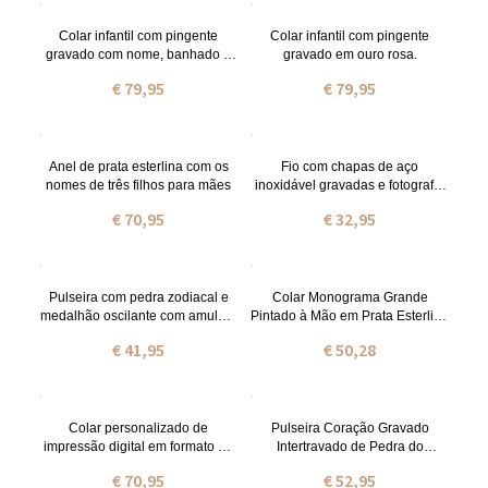
Colar infantil com pingente
Colar infantil com pingente
gravado com nome, banhado a
gravado em ouro rosa.
ouro e prata.
€ 79,95
€ 79,95
Anel de prata esterlina com os
Fio com chapas de aço
nomes de três filhos para mães
inoxidável gravadas e fotografia
de criança
€ 70,95
€ 32,95
Pulseira com pedra zodiacal e
Colar Monograma Grande
medalhão oscilante com amuleto
Pintado à Mão em Prata Esterlina
para criança em aço inoxidável
Personalizado
€ 41,95
€ 50,28
Colar personalizado de
Pulseira Coração Gravado
impressão digital em formato de
Intertravado de Pedra do
lágrima com asa de anjo
Nascimentos
€ 70,95
€ 52,95