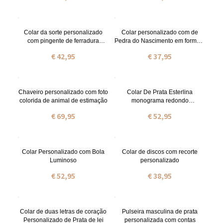
Colar da sorte personalizado
Colar personalizado com de
com pingente de ferradura
Pedra do Nascimento em formato
Birthstone
de coração com letra inicial
€ 42,95
€ 37,95
Chaveiro personalizado com foto
Colar De Prata Esterlina
colorida de animal de estimação
monograma redondo
personalizado de CZ
€ 69,95
€ 52,95
Colar Personalizado com Bola
Colar de discos com recorte
Luminoso
personalizado
€ 52,95
€ 38,95
Colar de duas letras de coração
Pulseira masculina de prata
Personalizado de Prata de lei
personalizada com contas