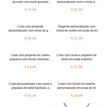
da sorte com nome gravado
personalizado com o nome do
banhado a ouro de 18 quilates
seu gato em prata.
€ 33,99
€ 41,90
Colar com pingente
Pingente personalizado com
personalizado com nome de gato
inicial de coelho em prata de lei
banhado a ouro
€ 43,30
€ 32,90
Colar com pingente de coelho
Colar com nome e pegadas de
pequeno com inicial, banhado a
bebê em prata esterlina
ouro 18k.
€ 34,30
€ 31,90
Colar personalizado com nome e
Colar com inicial em ursinho
pegadas de bebê banhado a
personalizado em prata de lei
ouro 18k
€ 33,30
€ 29,89