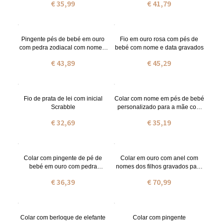
€ 35,99
€ 41,79
Pingente pés de bebé em ouro
Fio em ouro rosa com pés de
com pedra zodiacal com nome e
bebé com nome e data gravados
data
€ 43,89
€ 45,29
Fio de prata de lei com inicial
Colar com nome em pés de bebé
Scrabble
personalizado para a mãe com
pedra zodiacal
€ 32,69
€ 35,19
Colar com pingente de pé de
Colar em ouro com anel com
bebé em ouro com pedra
nomes dos filhos gravados para
zodiacal e nome
a mãe
€ 36,39
€ 70,99
Colar com berloque de elefante
Colar com pingente