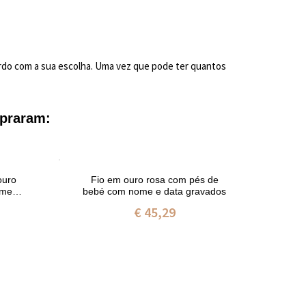
rdo com a sua escolha. Uma vez que pode ter quantos
praram:
ouro
Fio em ouro rosa com pés de
Fi
ome e
bebé com nome e data gravados
€ 45,29