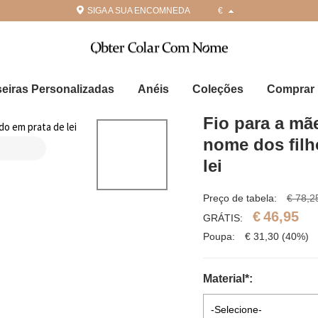
SIGA A SUA ENCOMNEDA
€
seiras Personalizadas
Anéis
Coleções
Comprar 
Fio para a mã
nome dos filh
lei
Preço de tabela:
€ 78,2
€
46,95
GRÁTIS:
Poupa:
€
31,30
(40%)
Material
*
:
-Selecione-