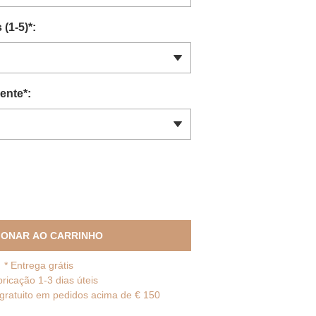
(1-5)
*
:
ente
*
:
IONAR AO CARRINHO
*
Entrega grátis
bricação 1-3 dias úteis
gratuito em pedidos acima de € 150