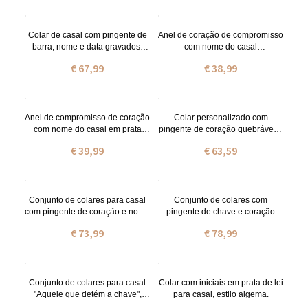
Colar de casal com pingente de
Anel de coração de compromisso
barra, nome e data gravados,
com nome do casal
banhado a ouro 18K.
personalizado em prata
€ 67,99
€ 38,99
Anel de compromisso de coração
Colar personalizado com
com nome do casal em prata
pingente de coração quebrável e
banhada a ouro
nome para casais, na cor prata.
€ 39,99
€ 63,59
Conjunto de colares para casal
Conjunto de colares com
com pingente de coração e nome
pingente de chave e coração
duplo, banhado a ouro 18K.
para casal
€ 73,99
€ 78,99
Conjunto de colares para casal
Colar com iniciais em prata de lei
"Aquele que detém a chave",
para casal, estilo algema.
banhado a ouro 18k