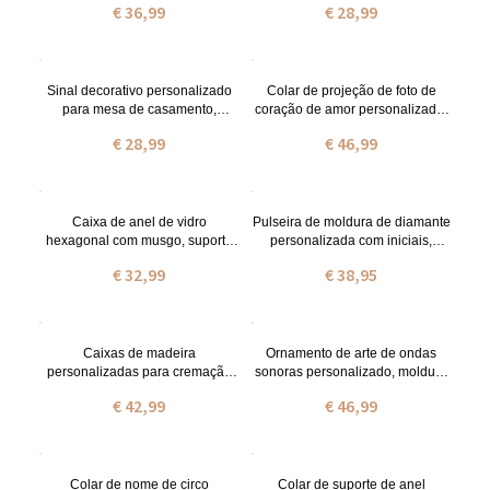
€ 36,99
€ 28,99
Acrílico, Presente Foto
Personalizado, Dia dos
Namorados/Presente de
Aniversário para Recém-
casados/ Casais
Sinal decorativo personalizado
Colar de projeção de foto de
para mesa de casamento,
coração de amor personalizado,
lembranças de casamento,
colar memorial de prata esterlina
€ 28,99
€ 46,99
presente de casamento para
em 100 idiomas,
casais novos/brinde de
aniversário/aniversário/presente
casamento para o aniversário de
de casamento para ele/ela
casamento
Caixa de anel de vidro
Pulseira de moldura de diamante
hexagonal com musgo, suporte
personalizada com iniciais,
de anel de nomes e iniciais,
pulseira de latão ajustável,
€ 32,99
€ 38,95
caixa de anel personalizada para
aniversário/natal/presente de
proposta/casamento/noivado
casamento para meninas/amigos
Caixas de madeira
Ornamento de arte de ondas
personalizadas para cremação
sonoras personalizado, moldura
de animais de estimação com
de acrílico presente de gravação
€ 42,99
€ 46,99
foto e mensagem, urna para
de voz personalizado para
animais de estimação, urna de
aniversário/casamento/dia dos
cremação memorial, presente
namorados/aniversário, presente
memorial
para casais
Colar de nome de circo
Colar de suporte de anel