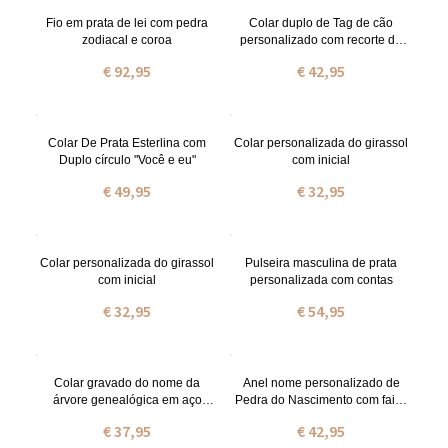
Fio em prata de lei com pedra
Colar duplo de Tag de cão
zodiacal e coroa
personalizado com recorte de
coração
€ 92,95
€ 42,95
Colar De Prata Esterlina com
Colar personalizada do girassol
Duplo círculo "Você e eu"
com inicial
€ 49,95
€ 32,95
Colar personalizada do girassol
Pulseira masculina de prata
com inicial
personalizada com contas
€ 32,95
€ 54,95
Colar gravado do nome da
Anel nome personalizado de
árvore genealógica em aço
Pedra do Nascimento com faixa
inoxidável
da corda
€ 37,95
€ 42,95