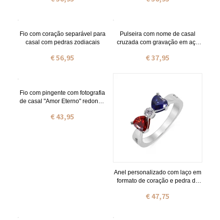
Fio com coração separável para
Pulseira com nome de casal
casal com pedras zodiacais
cruzada com gravação em aço
inoxidável
€ 56,95
€ 37,95
Fio com pingente com fotografia
de casal "Amor Eterno" redondo
em prata
€ 43,95
Anel personalizado com laço em
formato de coração e pedra de
nascimento, com os nomes do
€ 47,75
casal em prata de lei.