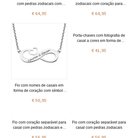
com pedras zodiacais com
zodiacais com coração para
coração para casal com nome.
casal com nome.
€ 64,95
€ 64,95
Porta-chaves com fotografia de
casal a cores em forma de
coração com gravação em aço
€ 41,95
inoxidável
Fio com nomes de casais em
forma de coração com símbolo
do infinito e gravação em prata
€ 50,95
de lei
Fio com coração separável para
Fio com coração separável para
casal com pedras zodiacais em
casal com pedras zodiacais
prata
€ 56,95
€ 56,95