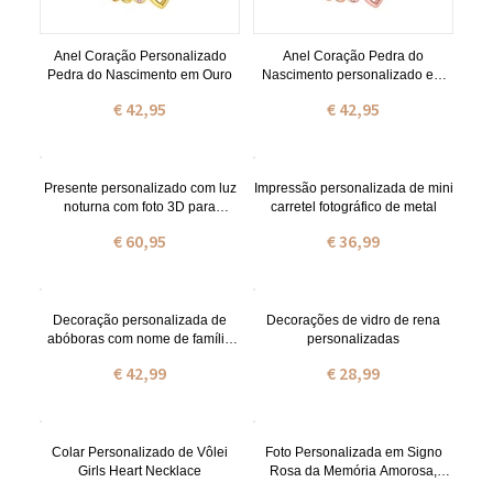
Anel Coração Personalizado
Anel Coração Pedra do
Pedra do Nascimento em Ouro
Nascimento personalizado em
ouro rosa
€ 42,95
€ 42,95
Presente personalizado com luz
Impressão personalizada de mini
noturna com foto 3D para
carretel fotográfico de metal
aniversário, namorada,
€ 60,95
€ 36,99
namorado, dia das mães,
presente dos namorados
Decoração personalizada de
Decorações de vidro de rena
abóboras com nome de família
personalizadas
para Halloween / Ação de
€ 42,99
€ 28,99
Graças
Colar Personalizado de Vôlei
Foto Personalizada em Signo
Girls Heart Necklace
Rosa da Memória Amorosa,
Propósito/Ornamento Fotográfico