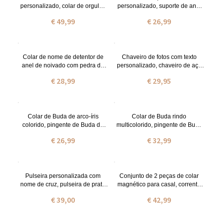
personalizado, colar de orgulho
personalizado, suporte de anel
gay, colar colorido de arco-íris
de médico, colar de suporte de
€ 49,99
€ 26,99
LGBT, colar de orgulho com
anel de placa de identificação
nome, presentes de orgulho
geométrica,
médicos/cirurgião/presente de
formatura, presente para ele
Colar de nome de detentor de
Chaveiro de fotos com texto
anel de noivado com pedra de
personalizado, chaveiro de aço
nascimento, colar de suporte de
inoxidável, chaveiro de nome
€ 28,99
€ 29,95
anel personalizado, pingente de
personalizado, presente de
portador de anel geométrico,
natal/dia dos
presente de aniversário para
namorados/aniversário para
mulheres
esposa/marido/menina
Colar de Buda de arco-íris
Colar de Buda rindo
colorido, pingente de Buda de
multicolorido, pingente de Buda
jade de arco-íris com corrente de
de jade, colar de ouro 18k de aço
€ 26,99
€ 32,99
contas, joias budistas amuleto de
inoxidável, presente de
sorte Amitabha, presente para
aniversário/dia das mães para
homens e mulheres
mãe/esposa/namorada/amigo
Pulseira personalizada com
Conjunto de 2 peças de colar
nome de cruz, pulseira de prata
magnético para casal, corrente
esterlina 925 miçangas, pulseira
magnética de latão combinando
€ 39,00
€ 42,99
de miçangas com nome,
com colar de amante, acessórios
presente de batismo para
masculinos femininos, presente
bebê/menino/menina
para casais/recém-casados