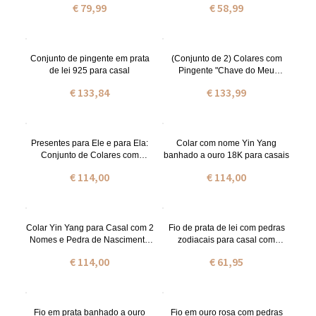
€ 79,99
€ 58,99
Conjunto de pingente em prata
(Conjunto de 2) Colares com
de lei 925 para casal
Pingente "Chave do Meu
Coração" Personalizados com
€ 133,84
€ 133,99
Nome e Pedra de Nascimento
Gravados, Joias em Prata de Lei
925, Presente de Dia dos
Namorados para Casal/Esposa
Presentes para Ele e para Ela:
Colar com nome Yin Yang
Conjunto de Colares com
banhado a ouro 18K para casais
Pingentes de Pedras de
€ 114,00
€ 114,00
Nascimento Yin Yang e Nomes
Colar Yin Yang para Casal com 2
Fio de prata de lei com pedras
Nomes e Pedra de Nascimento
zodiacais para casal com
em Ouro Rosa
corações com nome.
€ 114,00
€ 61,95
Fio em prata banhado a ouro
Fio em ouro rosa com pedras