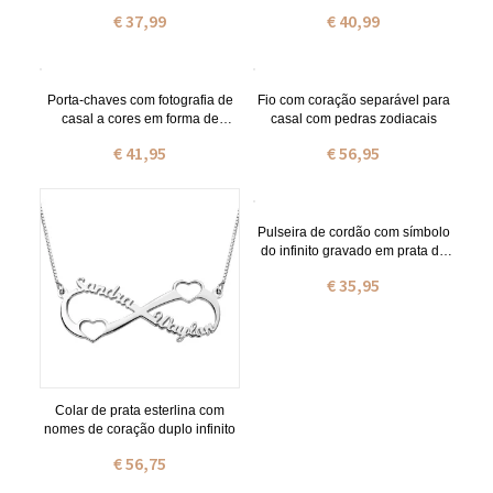
pais
preto com foto
€ 37,99
€ 40,99
Porta-chaves com fotografia de
Fio com coração separável para
casal a cores em forma de
casal com pedras zodiacais
coração com gravação em aço
€ 41,95
€ 56,95
inoxidável
Pulseira de cordão com símbolo
do infinito gravado em prata de
lei
€ 35,95
Colar de prata esterlina com
nomes de coração duplo infinito
€ 56,75