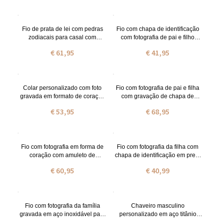
Fio de prata de lei com pedras
Fio com chapa de identificação
zodiacais para casal com
com fotografia de pai e filho
corações com nome.
personalizado em titânio
€ 61,95
€ 41,95
Colar personalizado com foto
Fio com fotografia de pai e filha
gravada em formato de coração
com gravação de chapa de
e nome, presente ideal para o
identificação personalizado
€ 53,95
€ 68,95
Dia das Mães, aniversário ou
outras ocasiões especiais para
ela, família ou amigos.
Fio com fotografia em forma de
Fio com fotografia da filha com
coração com amuleto de
chapa de identificação em preto
homenagem em prata de lei
com gravação para homem
€ 60,95
€ 40,99
Fio com fotografia da família
Chaveiro masculino
gravada em aço inoxidável para
personalizado em aço titânio