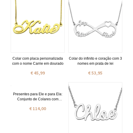
Colar com placa personalizada
Colar do infinito e coração com 3
com o nome Carrie em dourado
nomes em prata de lei
€ 45,99
€ 53,95
Presentes para Ele e para Ela:
Conjunto de Colares com
Pingentes de Pedras de
€ 114,00
Nascimento Yin Yang e Nomes