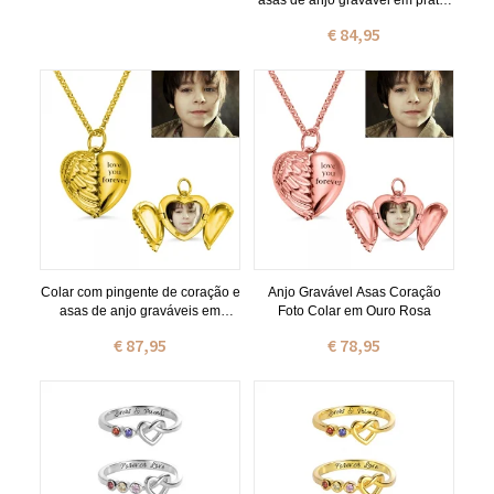
asas de anjo gravável em prata,
ideal para presentear em
€ 84,95
ocasiões especiais como Dia das
Mães, aniversários e outras
datas comemorativas. Perfeito
para homenagens póstumas, Dia
das Mães e outras datas
especiais.
Colar com pingente de coração e
Anjo Gravável Asas Coração
asas de anjo graváveis em
Foto Colar em Ouro Rosa
dourado
€ 87,95
€ 78,95