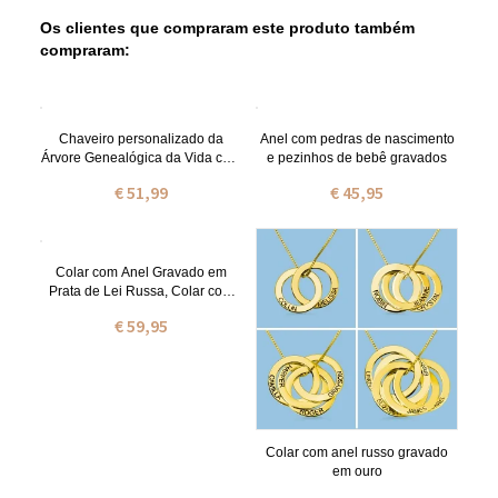
Os clientes que compraram este produto também
compraram:
Chaveiro personalizado da
Anel com pedras de nascimento
Árvore Genealógica da Vida com
e pezinhos de bebê gravados
nomes de crianças de 1 a 13
€ 51,99
€ 45,95
anos
Colar com Anel Gravado em
Prata de Lei Russa, Colar com
Nome para Mulheres
€ 59,95
Colar com anel russo gravado
em ouro