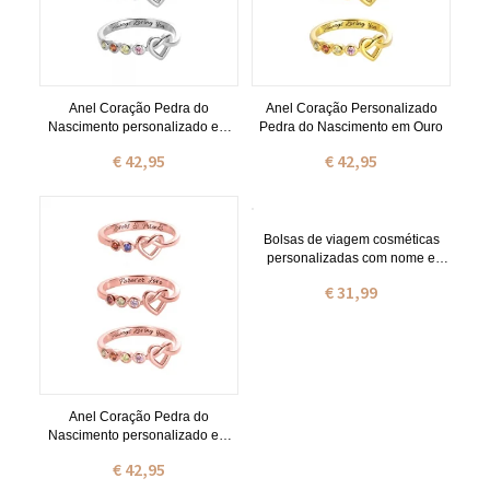
Anel Coração Pedra do
Anel Coração Personalizado
Nascimento personalizado em
Pedra do Nascimento em Ouro
Prata
€ 42,95
€ 42,95
Bolsas de viagem cosméticas
personalizadas com nome e
flores de nascimento,
€ 31,99
organizador de maquiagem
dobrável, bolsa de maquiagem,
bolsa de higiene suspensa para
mulheres, bolsa de fim de
semana
Anel Coração Pedra do
Nascimento personalizado em
ouro rosa
€ 42,95