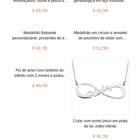
entrelaçados, nome e pedra de
genealógica em aço inoxidável
nascimento.
para mães
€ 59,99
€ 43,99
Medalhão flutuante
Medalhão em círculo e amuleto
personalizável, presentes de dia
de pezinhos de bebé com
das mães
gravação para a mãe
€ 43,99
€ 52,99
Fio de amor com símbolo do
infinito com 2 nomes e pedras
zodiacais em prata de lei
€ 49,99
Colar com nome único em prata
de lei, estilo infinito
€ 41,99