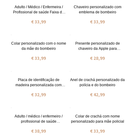
Adulto / Médico / Enfermeira /
Chaveiro personalizado com
Profissional de saúde Faixa de
emblema de bombeiro
cabelo com 3 botões
€ 33,99
€ 33,99
Colar personalizado com o nome
Presente personalizado de
da mãe do bombeiro
chaveiro da Apple para
professores
€ 33,99
€ 28,99
Placa de identificação de
Anel de crachá personalizado da
madeira personalizada com
polícia e do bombeiro
animais para o berçário
€ 32,99
€ 42,99
Adulto / médico / enfermeiro /
Colar de crachá com nome
profissional de saúde
personalizado para mãe policial
personalizado tiara com botões 2
€ 38,99
€ 33,99
pack