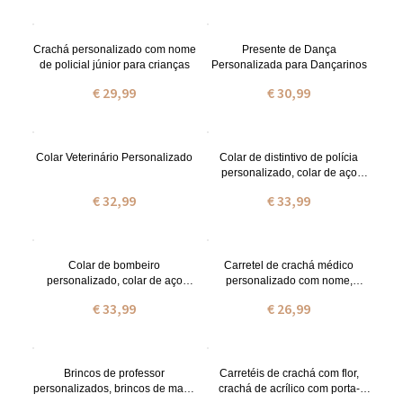
Crachá personalizado com nome
Presente de Dança
de policial júnior para crianças
Personalizada para Dançarinos
€ 29,99
€ 30,99
Colar Veterinário Personalizado
Colar de distintivo de polícia
personalizado, colar de aço
inoxidável, presentes de
€ 32,99
€ 33,99
escritório de polícia/presente de
dia dos pais para
pai/homens/policiais/crianças
Colar de bombeiro
Carretel de crachá médico
personalizado, colar de aço
personalizado com nome,
inoxidável com número e
carretel de crachá de
€ 33,99
€ 26,99
departamento, aniversário/dia
enfermeira/médico, carretel de
dos pais/graduação/presente de
crachá acrílico para
aposentadoria para bombeiro
enfermeira/médico/dentista,
acrílico de lantejoulas brilhantes
Brincos de professor
Carretéis de crachá com flor,
personalizados, brincos de maçã
crachá de acrílico com porta-