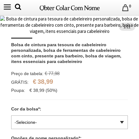
0
1
/
11
Bolsa de cintura para tesoura de cabeleireiro 
personalizada, bolsa de ferramentas de cabeleireiro 
com cinto, presente para barbeiro, bolsa de viagem, 
itens essenciais para cabeleireiro
€ 77,98
Preço de tabela:
€
38,99
GRÁTIS:
Poupa:
€
38,99
(50%)
Cor da bolsa
*
:
-Selecione-
Opções de nome personalizado
*
: