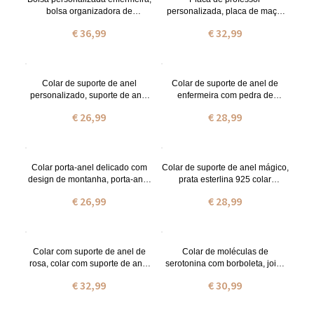
bolsa organizadora de
personalizada, placa de maçã,
enfermeira com suporte de fita,
placa de identificação de mesa,
€ 36,99
€ 32,99
cinto médico para suprimentos
decoração de escritório de
médicos, presente para
professor, dia do
profissionais médicos/graduados
professor/agradecimento/fim de
ano/natal/presente de volta às
aulas
Colar de suporte de anel
Colar de suporte de anel de
personalizado, suporte de anel
enfermeira com pedra de
de médico, colar de suporte de
nascimento, colar de suporte de
€ 26,99
€ 28,99
anel de placa de identificação
anel personalizado, colar de
geométrica,
suporte de anel de estetoscópio,
médicos/cirurgião/presente de
médico/enfermeira/presente de
formatura, presente para ele
formatura
Colar porta-anel delicado com
Colar de suporte de anel mágico,
design de montanha, porta-anel
prata esterlina 925 colar
geométrico personalizado
artesanal martelado/martelado,
€ 26,99
€ 28,99
presente de joias simples para
presente para
ela/mulheres/meninas
ela/mulheres/meninas
mães/médico/enfermeira
mães/médico/enfermeira
Colar com suporte de anel de
Colar de moléculas de
rosa, colar com suporte de anel
serotonina com borboleta, joias
de prata esterlina 925, porta-
científicas, colar de moléculas,
€ 32,99
€ 30,99
alianças de casamento, presente
colar de ciências, colar de
para
médicos, presente para
mulheres/enfermeiras/mãe/espos
mãe/ela/melhor amigo