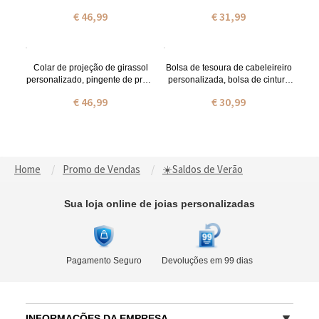
esterlina 925 com pingente de
de ouro, disco de balança de
€ 46,99
€ 31,99
girassol com eu te amo em 100
libra, presente de
idiomas, presente para
aniversário/formatura para
mãe/avó/professora
advogados/formandos/amigos
Colar de projeção de girassol
Bolsa de tesoura de cabeleireiro
personalizado, pingente de prata
personalizada, bolsa de cintura
esterlina 925 com pingente de
de couro de barbeiro,
€ 46,99
€ 30,99
girassol com eu te amo em 100
armazenamento de ferramentas
idiomas, presente para
de cabeleireiro com cinto, bolsa
mãe/avó/professora
de viagem para coisas de cabelo
que o cabeleireiro deve ter
Home
Promo de Vendas
☀️Saldos de Verão
Sua loja online de joias personalizadas
Pagamento Seguro
Devoluções em 99 dias
INFORMAÇÕES DA EMPRESA