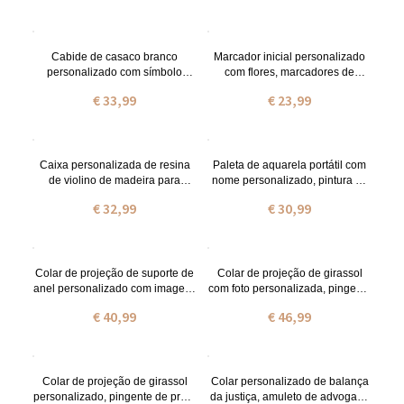
aniversário/aniversário/presente
barbeiro
de natal para
namorado/pai/professor/professo
r
Cabide de casaco branco
Marcador inicial personalizado
personalizado com símbolo
com flores, marcadores de
médico caduceu, 1º cabide de
tecido, marcador bordado,
€ 33,99
€ 23,99
casaco branco Med School
marcador personalizado,
presente de graduação para
presente para
novo médico/estudante de
amigos/professores/estudantes/c
medicina/enfermeira
olegas
Caixa personalizada de resina
Paleta de aquarela portátil com
de violino de madeira para
nome personalizado, pintura de
violino/violoncelo/viola/baixo
paleta minúscula de madeira de
€ 32,99
€ 30,99
arco resina,
nogueira com conjunto de
violinista/músico/presente para
fechamento magnético de 15
professor de música, acessórios
mini poços, presente de artistas
para violino
para amigos/crianças
Colar de projeção de suporte de
Colar de projeção de girassol
anel personalizado com imagem,
com foto personalizada, pingente
colar de foto de detentor de anel,
de prata esterlina com pingente
€ 40,99
€ 46,99
pingente de suporte de anel de
de girassol com eu te amo em
casamento, presente de
100 idiomas, presente para
aniversário/enfermeira para
mãe/avó/professor
mulheres/mãe/esposa
Colar de projeção de girassol
Colar personalizado de balança
personalizado, pingente de prata
da justiça, amuleto de advogado