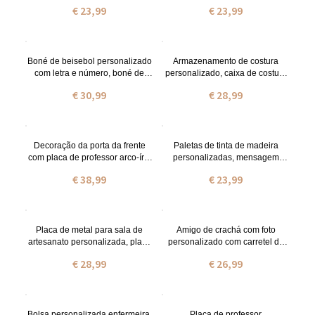
de professor com padrão de lápis
identificação, presente para
€ 23,99
€ 23,99
e caderno, presente de
enfermeira/médico/dentista/estud
estudante para agradecimento
ante de enfermagem
de professor
Boné de beisebol personalizado
Armazenamento de costura
com letra e número, boné de
personalizado, caixa de costura
beisebol de verão com letra
com máquina de costura pintada,
€ 30,99
€ 28,99
angustiada, presente para
lata personalizada para costura,
meninas de beisebol/jogador de
presentes para designers de
equipe/treinador
moda/alfaiate/mulher
Decoração da porta da frente
Paletas de tinta de madeira
com placa de professor arco-íris
personalizadas, mensagem
com placa de nome
personalizada e palete de nome,
€ 38,99
€ 23,99
personalizada para presente de
presentes de aniversário para
professor
artistas pintor artista, professor
de arte estudante presente
infantil
Placa de metal para sala de
Amigo de crachá com foto
artesanato personalizada, placa
personalizado com carretel de
de pôster retrô para decoração
crachá, porta-cartão de crachá
€ 28,99
€ 26,99
de parede vintage, placa de lata
identificador para enfermeiros
para arte de parede rústica para
colegas de trabalho estudantes
casa, presente de inauguração
de enfermagem (fornecido
para artistas e escultores
horizontal e vertical)
Bolsa personalizada enfermeira,
Placa de professor