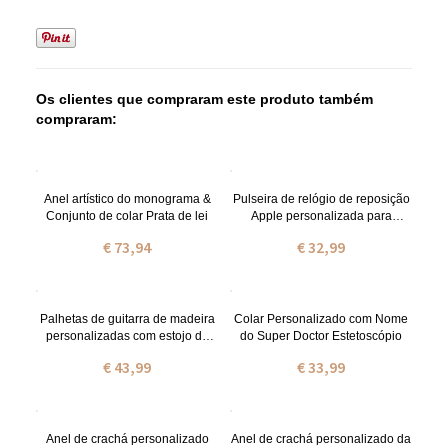
Os clientes que compraram este produto também
compraram:
Anel artístico do monograma &
Pulseira de relógio de reposição
Conjunto de colar Prata de lei
Apple personalizada para
professores
€ 73,94
€ 32,99
Palhetas de guitarra de madeira
Colar Personalizado com Nome
personalizadas com estojo de
do Super Doctor Estetoscópio
armazenamento, caixa de
€ 43,99
€ 33,99
suporte gravada, presente de
aniversário para músico tocador
de guitarra
Anel de crachá personalizado
Anel de crachá personalizado da