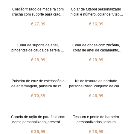
a
Cordão frisado de madeira com
Colar de futebol personalizado
crachá com suporte para crachá
inicial e número, colar de futebol
de identificação, cordão chaveiro
com nome gravado, joias
€ 27,99
€ 36,99
chaveiro cordão para
esportivas, presente para
professores/enfermeiros
atletas/mãe de
futebol/meninas/fãs
Colar de suporte de anel,
Colar de ondas com zircônia,
pingentes de cauda de sereia de
colar de anel de casamento,
prata esterlina colar de guarda
colar de pingentes de cauda de
€ 28,99
€ 28,99
de anel, colar de conto de peixe
sereia, presente para
presente de casamento para
mulheres/enfermeiras/mães/espo
mulheres enfermeiras mães
sas
esposa
Pulseira de cruz de estetoscópio
Kit de tesoura de bordado
de enfermagem, pulseira de cruz
personalizado, conjunto de caixa
de prata esterlina 925 com
de costura vintage antigo
€ 70,59
€ 46,99
birthstone, jóias inspiradoras de
europeu para viagens,
enfermeira, presente para
suprimentos de bordado/costura,
cristão/mãe/filha
presentes para alfaiates/designer
de moda
Caneta de ação de parafuso com
Tesoura e pente de barbeiro
nome personalizado, presentes
personalizados, tesoura
personalizados para ele,
profissional para corte de cabelo,
€ 36,99
€ 28,99
presente de formatura,
presentes para esteticistas de