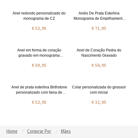
Anel redondo personalizado do
Anéis De Prata Esterlina
monograma de CZ
Monograma de Empilhamento
CZ Personalizado
€ 52,95
€ 71,95
Anel em forma de coração
Anel de Coração Pedra do
gravado em monograma
Nascimento Gravado
empilhável
€ 69,95
€ 56,95
Anel de prata esterlina Birthstone
Colar personalizada do girassol
personalizado com faixa de
com inicial
torção
€ 52,95
€ 32,95
Home
Comprar Por
Mães