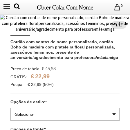
0
1
/
11
Cordão com contas de nome personalizado, cordão 
Boho de madeira com prateleira floral personalizada, 
acessórios femininos, presente de 
aniversário/agradecimento para professora/mãe/amiga
€ 45,98
Preço de tabela:
€
22,99
GRÁTIS:
Poupa:
€
22,99
(50%)
Opções de estilo
*
:
-Selecione-
Opções de fonte
*
: