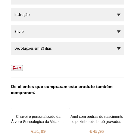
Instrução
Envio
Devoluções em 99 dias
Os clientes que compraram este produto também
compraram:
Chaveiro personalizado da
Anel com pedras de nascimento
Árvore Genealógica da Vida com
e pezinhos de bebê gravados
nomes de crianças de 1 a 13
€ 51,99
€ 45,95
anos