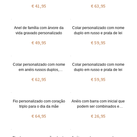
para criança em aço inoxidável
genealógica gravada
€ 41,95
€ 63,95
Anel de família com árvore da
Colar personalizado com nome
vida gravado personalizado
duplo em russo e prata de lei
€ 49,95
€ 59,95
Colar personalizado com nome
Colar personalizado com nome
em anéis russos duplos,
duplo em russo e prata de lei
banhado a ouro.
€ 62,95
€ 59,95
Fio personalizado com coração
Anéis com barra com inicial que
triplo para o dia da mãe
podem ser combinados e
personalizados em prata
€ 64,95
€ 26,95