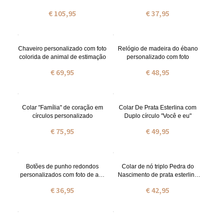
de coração com letra inicial
€ 105,95
€ 37,95
Chaveiro personalizado com foto
Relógio de madeira do ébano
colorida de animal de estimação
personalizado com foto
€ 69,95
€ 48,95
Colar "Família" de coração em
Colar De Prata Esterlina com
círculos personalizado
Duplo círculo "Você e eu"
€ 75,95
€ 49,95
Botões de punho redondos
Colar de nó triplo Pedra do
personalizados com foto de aço
Nascimento de prata esterlina
inoxidável
personalizado
€ 36,95
€ 42,95