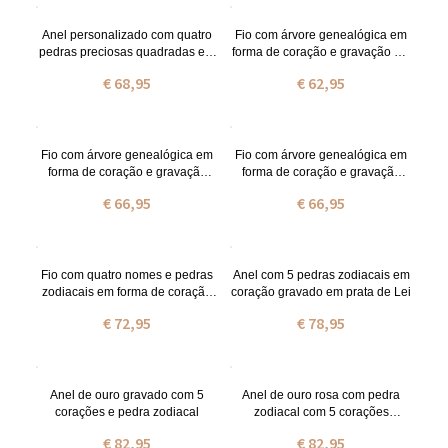
Anel personalizado com quatro
Fio com árvore genealógica em
pedras preciosas quadradas em
forma de coração e gravação em
prata
prata de lei com nome e pedras
€ 68,95
€ 62,95
zodiacais
Fio com árvore genealógica em
Fio com árvore genealógica em
forma de coração e gravação
forma de coração e gravação
banhado a ouro com nome e
banhado a ouro rosa com nome
€ 66,95
€ 66,95
pedras zodiacais
e pedras zodiacais
Fio com quatro nomes e pedras
Anel com 5 pedras zodiacais em
zodiacais em forma de coração
coração gravado em prata de Lei
em prata
€ 72,95
€ 78,95
Anel de ouro gravado com 5
Anel de ouro rosa com pedra
corações e pedra zodiacal
zodiacal com 5 corações
gravado
€ 82,95
€ 82,95