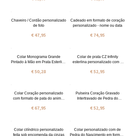
Chaveiro / Cordão personalizado
Cadeado em formato de coração
de foto
personalizado - nome ou data
€ 47,95
€ 74,95
Colar Monograma Grande
Colar de prata CZ Infinity
Pintado à Mão em Prata Esterlina
esterlina personalizado com 2
Personalizado
nomes
€ 50,28
€ 52,95
Colar Coração personalizado
Pulseira Coração Gravado
com formato de pata do animal
Intertravado de Pedra do
de estimação
Nascimentos
€ 67,95
€ 52,95
Colar cilíndrico personalizado
Colar personalizado com de
feita sob encomenda da cinzas
Pedra do Nascimento em formato