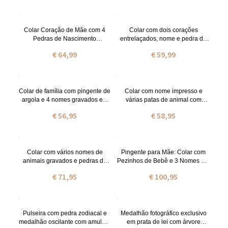
Colar Coração de Mãe com 4
Colar com dois corações
Pedras de Nascimento
entrelaçados, nome e pedra de
Personalizadas e Nome
nascimento.
€ 64,99
€ 59,99
Colar de família com pingente de
Colar com nome impresso e
argola e 4 nomes gravados em
várias patas de animal com
prata de lei
pedras zodiacais em prata de lei
€ 56,95
€ 58,95
Colar com vários nomes de
Pingente para Mãe: Colar com
animais gravados e pedras de
Pezinhos de Bebê e 3 Nomes em
nascimento, banhado a ouro.
Ouro Rosa
€ 71,95
€ 100,95
Pulseira com pedra zodiacal e
Medalhão fotográfico exclusivo
medalhão oscilante com amuleto
em prata de lei com árvore