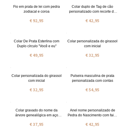
Fio em prata de lei com pedra
Colar duplo de Tag de cão
zodiacal e coroa
personalizado com recorte de
coração
€ 92,95
€ 42,95
Colar De Prata Esterlina com
Colar personalizada do girassol
Duplo círculo "Você e eu"
com inicial
€ 49,95
€ 32,95
Colar personalizada do girassol
Pulseira masculina de prata
com inicial
personalizada com contas
€ 32,95
€ 54,95
Colar gravado do nome da
Anel nome personalizado de
árvore genealógica em aço
Pedra do Nascimento com faixa
inoxidável
da corda
€ 37,95
€ 42,95