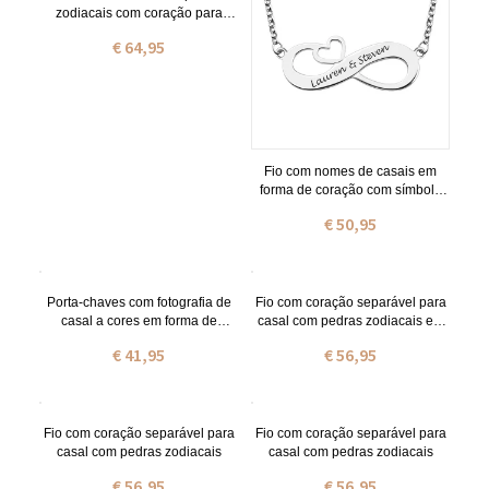
zodiacais com coração para
casal com nome.
€ 64,95
Fio com nomes de casais em
forma de coração com símbolo
do infinito e gravação em prata
€ 50,95
de lei
Porta-chaves com fotografia de
Fio com coração separável para
casal a cores em forma de
casal com pedras zodiacais em
coração com gravação em aço
prata
€ 41,95
€ 56,95
inoxidável
Fio com coração separável para
Fio com coração separável para
casal com pedras zodiacais
casal com pedras zodiacais
€ 56,95
€ 56,95