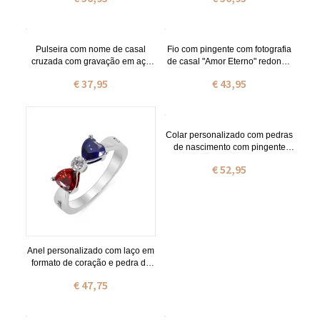
Pulseira com nome de casal
Fio com pingente com fotografia
cruzada com gravação em aço
de casal "Amor Eterno" redondo
inoxidável
em prata
€ 37,95
€ 43,95
Colar personalizado com pedras
de nascimento com pingente
duplo Ying Yang
€ 52,95
Anel personalizado com laço em
formato de coração e pedra de
nascimento, com os nomes do
€ 47,75
casal em prata de lei.