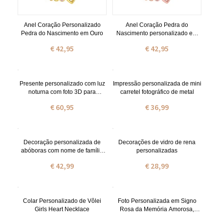
Anel Coração Personalizado
Anel Coração Pedra do
Pedra do Nascimento em Ouro
Nascimento personalizado em
ouro rosa
€ 42,95
€ 42,95
Presente personalizado com luz
Impressão personalizada de mini
noturna com foto 3D para
carretel fotográfico de metal
aniversário, namorada,
€ 60,95
€ 36,99
namorado, dia das mães,
presente dos namorados
Decoração personalizada de
Decorações de vidro de rena
abóboras com nome de família
personalizadas
para Halloween / Ação de
€ 42,99
€ 28,99
Graças
Colar Personalizado de Vôlei
Foto Personalizada em Signo
Girls Heart Necklace
Rosa da Memória Amorosa,
Propósito/Ornamento Fotográfico