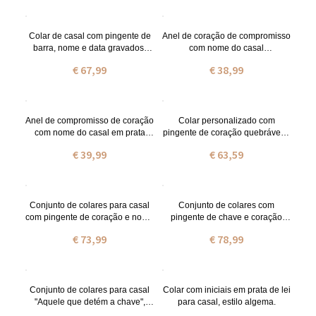
Colar de casal com pingente de
Anel de coração de compromisso
barra, nome e data gravados,
com nome do casal
banhado a ouro 18K.
personalizado em prata
€ 67,99
€ 38,99
Anel de compromisso de coração
Colar personalizado com
com nome do casal em prata
pingente de coração quebrável e
banhada a ouro
nome para casais, na cor prata.
€ 39,99
€ 63,59
Conjunto de colares para casal
Conjunto de colares com
com pingente de coração e nome
pingente de chave e coração
duplo, banhado a ouro 18K.
para casal
€ 73,99
€ 78,99
Conjunto de colares para casal
Colar com iniciais em prata de lei
"Aquele que detém a chave",
para casal, estilo algema.
banhado a ouro 18k