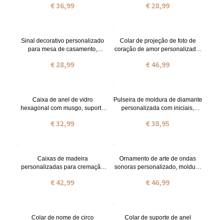
€ 36,99
€ 28,99
Acrílico, Presente Foto
Personalizado, Dia dos
Namorados/Presente de
Aniversário para Recém-
casados/ Casais
Sinal decorativo personalizado
Colar de projeção de foto de
para mesa de casamento,
coração de amor personalizado,
lembranças de casamento,
colar memorial de prata esterlina
€ 28,99
€ 46,99
presente de casamento para
em 100 idiomas,
casais novos/brinde de
aniversário/aniversário/presente
casamento para o aniversário de
de casamento para ele/ela
casamento
Caixa de anel de vidro
Pulseira de moldura de diamante
hexagonal com musgo, suporte
personalizada com iniciais,
de anel de nomes e iniciais,
pulseira de latão ajustável,
€ 32,99
€ 38,95
caixa de anel personalizada para
aniversário/natal/presente de
proposta/casamento/noivado
casamento para meninas/amigos
Caixas de madeira
Ornamento de arte de ondas
personalizadas para cremação
sonoras personalizado, moldura
de animais de estimação com
de acrílico presente de gravação
€ 42,99
€ 46,99
foto e mensagem, urna para
de voz personalizado para
animais de estimação, urna de
aniversário/casamento/dia dos
cremação memorial, presente
namorados/aniversário, presente
memorial
para casais
Colar de nome de circo
Colar de suporte de anel