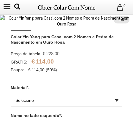
0
1
/
5
Colar Yin Yang para Casal com 2 Nomes e Pedra de 
Nascimento em Ouro Rosa
€ 228,00
Preço de tabela:
€
114,00
GRÁTIS:
Poupa:
€
114,00
(50%)
Material
*
:
-Selecione-
Nome no lado esquerdo
*
: