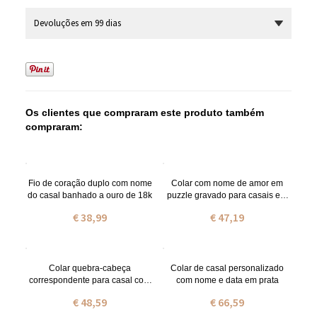
Devoluções em 99 dias
Os clientes que compraram este produto também
compraram:
Fio de coração duplo com nome
Colar com nome de amor em
do casal banhado a ouro de 18k
puzzle gravado para casais em
prta
€ 38,99
€ 47,19
Colar quebra-cabeça
Colar de casal personalizado
correspondente para casal com
com nome e data em prata
nome banhado a ouro e pedra
€ 48,59
€ 66,59
de nascimento