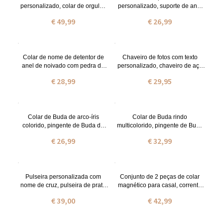
personalizado, colar de orgulho
personalizado, suporte de anel
gay, colar colorido de arco-íris
de médico, colar de suporte de
€ 49,99
€ 26,99
LGBT, colar de orgulho com
anel de placa de identificação
nome, presentes de orgulho
geométrica,
médicos/cirurgião/presente de
formatura, presente para ele
Colar de nome de detentor de
Chaveiro de fotos com texto
anel de noivado com pedra de
personalizado, chaveiro de aço
nascimento, colar de suporte de
inoxidável, chaveiro de nome
€ 28,99
€ 29,95
anel personalizado, pingente de
personalizado, presente de
portador de anel geométrico,
natal/dia dos
presente de aniversário para
namorados/aniversário para
mulheres
esposa/marido/menina
Colar de Buda de arco-íris
Colar de Buda rindo
colorido, pingente de Buda de
multicolorido, pingente de Buda
jade de arco-íris com corrente de
de jade, colar de ouro 18k de aço
€ 26,99
€ 32,99
contas, joias budistas amuleto de
inoxidável, presente de
sorte Amitabha, presente para
aniversário/dia das mães para
homens e mulheres
mãe/esposa/namorada/amigo
Pulseira personalizada com
Conjunto de 2 peças de colar
nome de cruz, pulseira de prata
magnético para casal, corrente
esterlina 925 miçangas, pulseira
magnética de latão combinando
€ 39,00
€ 42,99
de miçangas com nome,
com colar de amante, acessórios
presente de batismo para
masculinos femininos, presente
bebê/menino/menina
para casais/recém-casados