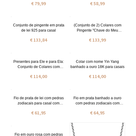
€ 79,99
€ 58,99
Conjunto de pingente em prata
(Conjunto de 2) Colares com
de lei 925 para casal
Pingente "Chave do Meu
Coração" Personalizados com
€ 133,84
€ 133,99
Nome e Pedra de Nascimento
Gravados, Joias em Prata de Lei
925, Presente de Dia dos
Namorados para Casal/Esposa
Presentes para Ele e para Ela:
Colar com nome Yin Yang
Conjunto de Colares com
banhado a ouro 18K para casais
Pingentes de Pedras de
€ 114,00
€ 114,00
Nascimento Yin Yang e Nomes
Fio de prata de lei com pedras
Fio em prata banhado a ouro
zodiacais para casal com
com pedras zodiacais com
corações com nome.
coração para casal com nome.
€ 61,95
€ 64,95
Fio em ouro rosa com pedras