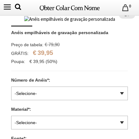
0
1
/
7
Anéis empilháveis de gravação personalizada
€ 79,90
Preço de tabela:
€
39,95
GRÁTIS:
Poupa:
€
39,95
(50%)
Número de Anéis
*
:
-Selecione-
Material
*
:
-Selecione-
Fonte
*
: